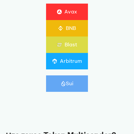
Avax
BNB
Blast
Arbitrum
Sui