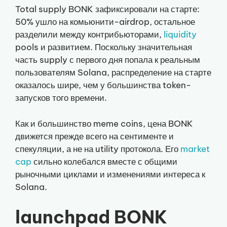
Total supply BONK зафиксировали на старте:
50% ушло на комьюнити-airdrop, остальное
разделили между контрибьюторами,
liquidity
pools и развитием. Поскольку значительная
часть supply с первого дня попала к реальным
пользователям Solana, распределение на старте
оказалось шире, чем у большинства token-
запусков того времени.
Как и большинство meme coins, цена BONK
движется прежде всего на сентименте и
спекуляции, а не на utility протокола. Его
market
cap
сильно колебался вместе с общими
рыночными циклами и изменениями интереса к
Solana.
launchpad BONK