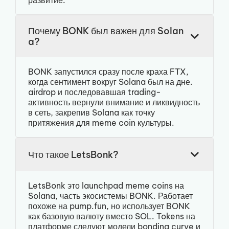
развитие.
Почему BONK был важен для Solan
a?
BONK запустился сразу после краха FTX,
когда сентимент вокруг Solana был на дне.
airdrop и последовавшая trading-
активность вернули внимание и ликвидность
в сеть, закрепив Solana как точку
притяжения для meme coin культуры.
Что такое LetsBonk?
LetsBonk это launchpad meme coins на
Solana, часть экосистемы BONK. Работает
похоже на pump.fun, но использует BONK
как базовую валюту вместо SOL. Tokens на
платформе следуют модели bonding curve и