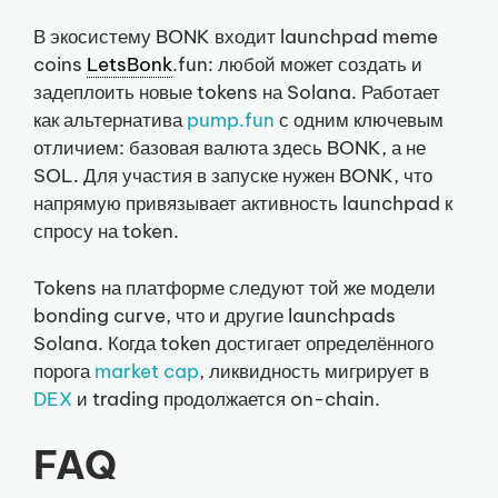
В экосистему BONK входит launchpad meme
coins
LetsBonk
.fun: любой может создать и
задеплоить новые tokens на Solana. Работает
как альтернатива
pump.fun
с одним ключевым
отличием: базовая валюта здесь BONK, а не
SOL. Для участия в запуске нужен BONK, что
напрямую привязывает активность launchpad к
спросу на token.
Tokens на платформе следуют той же модели
bonding curve, что и другие launchpads
Solana. Когда token достигает определённого
порога
market cap
, ликвидность мигрирует в
DEX
и trading продолжается on-chain.
FAQ