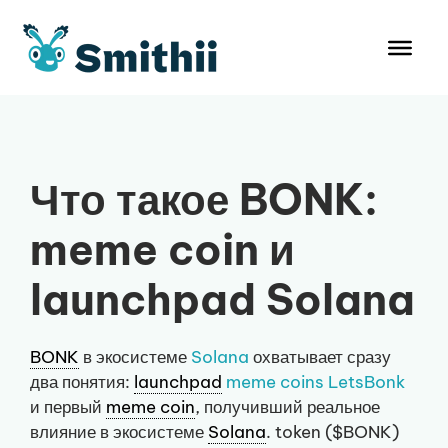
Перейти
к
содержимому
Что такое BONK:
meme coin и
launchpad Solana
BONK
в экосистеме
Solana
охватывает сразу
два понятия:
launchpad
meme coins
LetsBonk
и первый
meme coin
, получивший реальное
влияние в экосистеме
Solana
. token ($BONK)