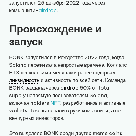
запустился 25 декабря 2022 года через
комьюнити-
airdrop
.
Происхождение и
запуск
BONK запустился в Рождество 2022 года, когда
Solana переживала непростые времена. Коллапс
FTX несколькими месяцами ранее подорвал
ликвидность
и активность по всей сети. Команда
BONK раздала через
airdrop
50% от total
supply напрямую пользователям Solana,
включая holders
NFT
, разработчиков и активные
wallets. Токены попали в руки комьюнити, а не
венчурных инвесторов.
Это выделяло BONK среди других meme coins