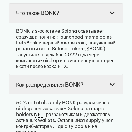
Что такое BONK?
BONK в экосистеме Solana охватывает
сразу два понятия: launchpad meme coins
LetsBonk и первый meme coin, получивший
реальный вес в Solana. token ($BONK)
запустился в декабре 2022 года через
комьюнити-airdrop и помог вернуть интерес
к сети после краха FTX.
Как распределялся BONK?
50% от total supply BONK раздали через
airdrop пользователям Solana на старте:
holders
NFT
, разработчикам и держателям
активных wallets. Оставшийся supply ушёл
контрибьюторам, liquidity pools и на