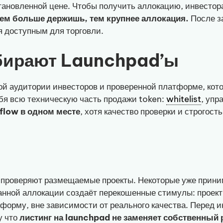
тановленной цене. Чтобы получить аллокацию, инвестор
ем больше держишь, тем крупнее аллокация.
После з
я доступным для торговли.
бирают Launchpad’ы
ой аудитории инвесторов и проверенной платформе, кот
себя всю техническую часть продажи token:
whitelist
, упр
flow в одном месте
, хотя качество проверки и строгос
 проверяют размещаемые проекты. Некоторые уже приним
ной аллокации создаёт перекошенные стимулы: проекты 
форму, вне зависимости от реального качества. Перед 
у что
листинг на launchpad не заменяет собственный 