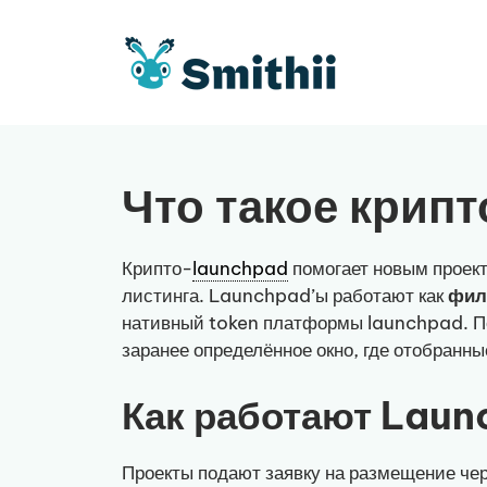
Перейти
к
содержимому
Что такое крип
Крипто-
launchpad
помогает новым проект
листинга. Launchpad’ы работают как
фил
нативный token платформы launchpad. По
заранее определённое окно, где отобранны
Как работают Lau
Проекты подают заявку на размещение чере