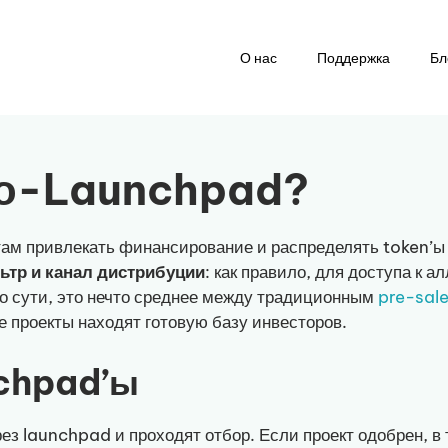
О нас
Поддержка
Бл
то-Launchpad?
ам привлекать финансирование и распределять token’ы 
ьтр и канал дистрибуции
: как правило, для доступа к 
 сути, это нечто среднее между традиционным
pre-sal
е проекты находят готовую базу инвесторов.
nchpad’ы
з launchpad и проходят отбор. Если проект одобрен, в 