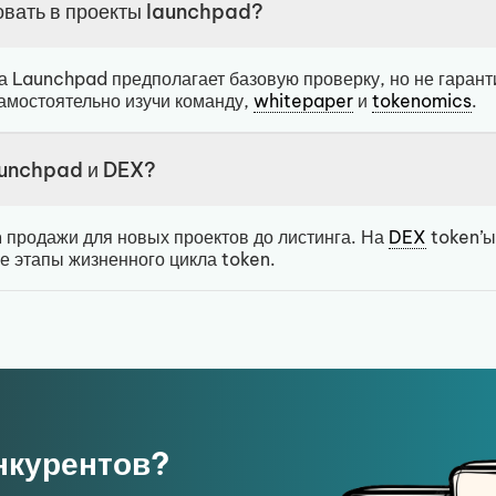
овать в проекты launchpad?
а Launchpad предполагает базовую проверку, но не гаранти
амостоятельно изучи команду,
whitepaper
и
tokenomics
.
aunchpad и DEX?
 продажи для новых проектов до листинга. На
DEX
token’ы
е этапы жизненного цикла token.
нкурентов?