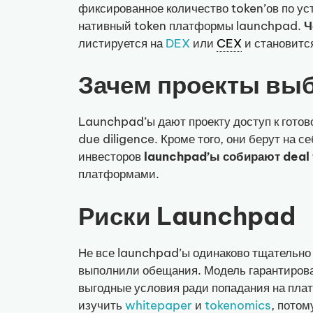
фиксированное количество token’ов по ус
нативный token платформы launchpad.
Ч
листируется на
DEX
или
CEX
и становитс
Зачем проекты вы
Launchpad’ы дают проекту доступ к готов
due diligence. Кроме того, они берут на 
инвесторов
launchpad’ы собирают deal 
платформами.
Риски Launchpad
Не все launchpad’ы одинаково тщательно
выполнили обещания. Модель гарантирован
выгодные условия ради попадания на плат
изучить
whitepaper
и
tokenomics
, потом