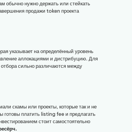
ам обычно нужно держать или стейкать
авершения продажи token проекта
орая указывает на определённый уровень
авление аллокациями и дистрибуцию. Для
ть отбора сильно различаются между
али скамы или проекты, которые так и не
готовы платить listing fee и предлагать
инвестированием стоит самостоятельно
ресёрч.