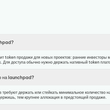
chpad?
т token продажи для новых проектов: ранние инвесторы мо
к. Для доступа обычно нужно держать нативный token пла
ю на launchpad?
 требуют держать или стейкать минимальное количество н
ержишь, тем крупнее аллокация в предстоящей продаже.