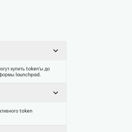
гут купить token’ы до
тформы launchpad.
ативного token