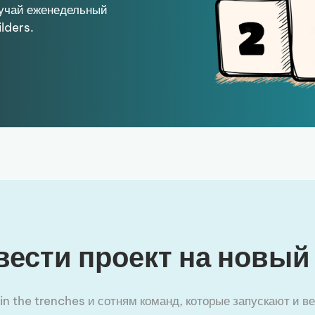
лучай еженедельный
lders.
вести проект на новый
n the trenches и сотням команд, которые запускают и вед