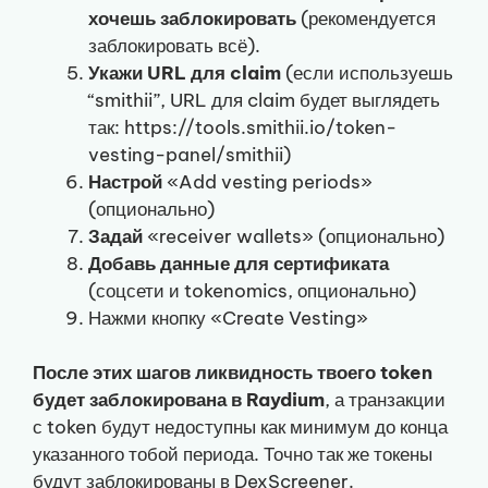
хочешь заблокировать
(рекомендуется
заблокировать всё).
Укажи URL для claim
(если используешь
“smithii”, URL для claim будет выглядеть
так: https://tools.smithii.io/token-
vesting-panel/smithii)
Настрой
«Add vesting periods»
(опционально)
Задай
«receiver wallets» (опционально)
Добавь данные для сертификата
(соцсети и tokenomics, опционально)
Нажми кнопку «Create Vesting»
После этих шагов ликвидность твоего token
будет заблокирована в Raydium
, а транзакции
с token будут недоступны как минимум до конца
указанного тобой периода. Точно так же токены
будут заблокированы в DexScreener.