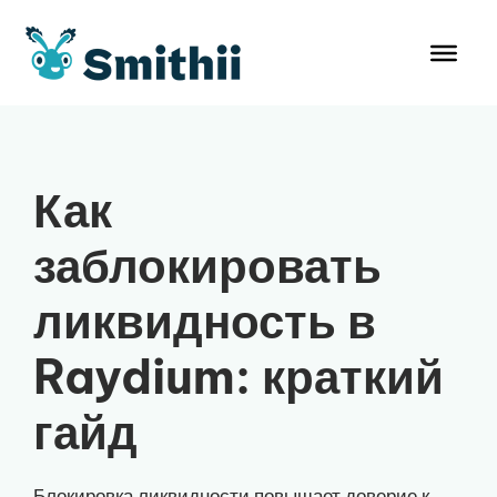
Перейти
к
содержимому
Как
заблокировать
ликвидность в
Raydium: краткий
гайд
Блокировка ликвидности повышает доверие к