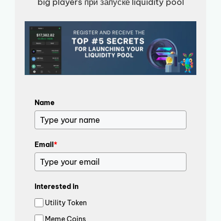
big players при запуске liquidity pool
Name
Email
*
Interested in
Utility Token
Meme Coins