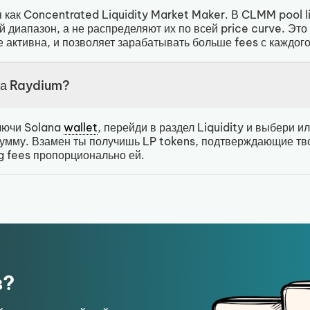
к Concentrated Liquidity Market Maker. В CLMM pool liq
 диапазон, а не распределяют их по всей price curve. Это
е активна, и позволяет зарабатывать больше fees с каждог
 на Raydium?
ключи Solana
wallet
, перейди в раздел Liquidity и выбери и
 сумму. Взамен ты получишь LP tokens, подтверждающие тв
g fees пропорционально ей.
в?