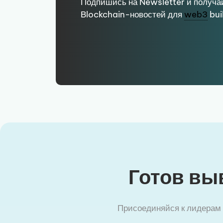
Подпишись на Newsletter и получа
Blockchain-новостей для
web3
bui
Готов вы
Присоединяйся к лидерам i