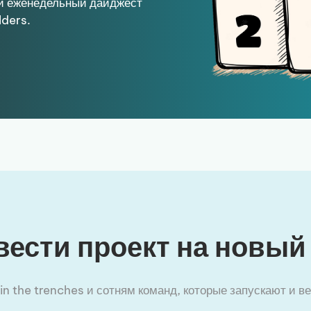
й еженедельный дайджест
lders.
вести проект на новый
n the trenches и сотням команд, которые запускают и вед