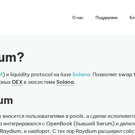
О нас
Поддержка
Бл
ium?
M
) и liquidity protocol на базе
Solana
. Позволяет swap t
ярных
DEX
в экосистеме
Solana
.
ium
ity вносится пользователями в pools, а сделки исполняют
интегрировался с OpenBook (бывший Serum) и делился l
y Raydium, и наоборот. С тех пор Raydium расширил соб