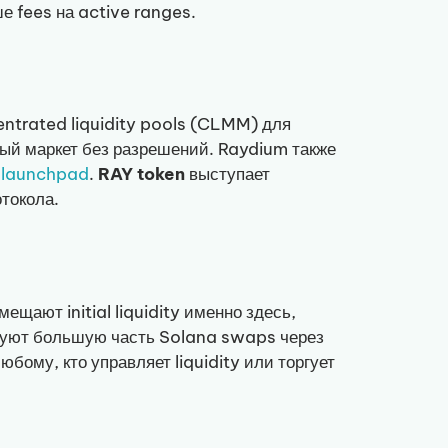
е fees на active ranges.
ntrated liquidity pools (CLMM) для
вый маркет без разрешений. Raydium также
и
launchpad
.
RAY token
выступает
токола.
щают initial liquidity именно здесь,
ют большую часть Solana swaps через
ому, кто управляет liquidity или торгует