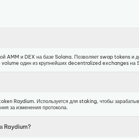
ой AMM и DEX на базе Solana. Позволяет swap tokens и до
По volume один из крупнейших decentralized exchanges на 
oken Raydium. Используется для staking, чтобы зарабатыва
ния за изменения протокола.
на Raydium?