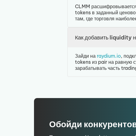
CLMM расшифровывается ка
tokens в заданный ценовой
там, где торговля наиболе
Как добавить liquidity
Зайди на
raydium.io
, под
tokens из pair на равную
зарабатывать часть tradin
Обойди конкуренто