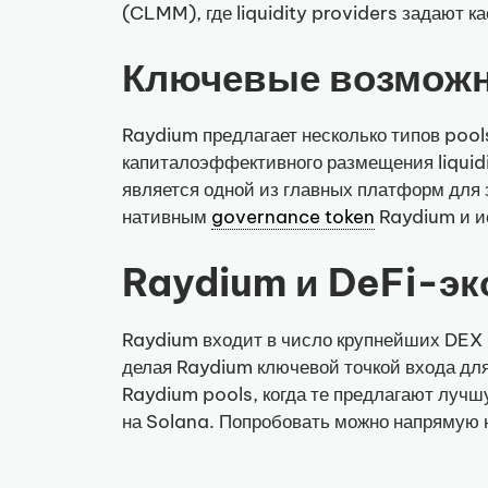
(CLMM), где liquidity providers задают 
Ключевые возмож
Raydium предлагает несколько типов pool
капиталоэффективного размещения liquidi
является одной из главных платформ для 
нативным
governance token
Raydium и ис
Raydium и DeFi-эк
Raydium входит в число крупнейших DEX на
делая Raydium ключевой точкой входа для
Raydium pools, когда те предлагают лучш
на Solana. Попробовать можно напрямую