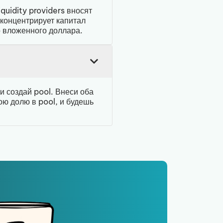
uidity providers вносят
 концентрирует капитал
о вложенного доллара.
ли создай pool. Внеси оба
ою долю в pool, и будешь