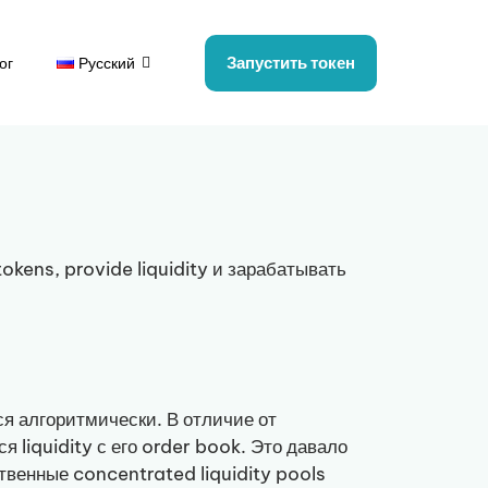
Запустить токен
ог
Русский
okens, provide liquidity и зарабатывать
ся алгоритмически. В отличие от
iquidity с его order book. Это давало
ственные concentrated liquidity pools