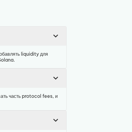
бавлять liquidity для
Solana.
ть часть protocol fees, и