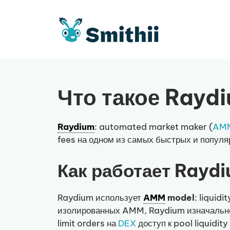
Перейти
к
содержимому
Что такое Rayd
Raydium
: automated market maker (
AM
fees на одном из самых быстрых и попул
Как работает Rayd
Raydium использует
AMM
model
: liquid
изолированных AMM, Raydium изначально 
limit orders на
DEX
доступ к pool liquidit