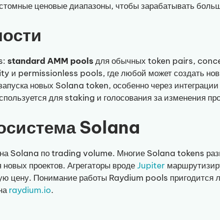
кастомные ценовые диапазоны, чтобы зарабатывать больш
ности
s:
standard AMM pools
для обычных token pairs, conce
ty и permissionless pools, где любой может создать но
запуска новых Solana token, особенно через интеграци
пользуется для staking и голосования за изменения про
осистема Solana
 Solana по trading volume. Многие Solana tokens разме
 новых проектов. Агрегаторы вроде
Jupiter
маршрутизиру
ую цену. Понимание работы Raydium pools пригодится люб
 на
raydium.io
.