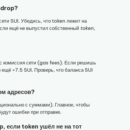
irdrop?
ети SUI. Убедись, что token лежит на
. Если ещё не выпустил собственный
token
,
с комиссия сети (gas fees). Если решишь
 ещё +7.5 SUI. Проверь, что баланса SUI
ом адресов?
ционально с суммами). Главное, чтобы
удут ошибки при отправке.
p, если token ушёл не на тот