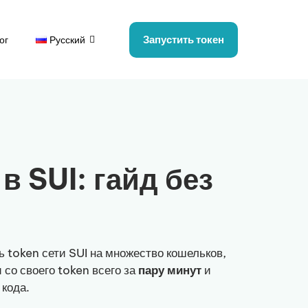
Запустить токен
ог
Русский
в SUI: гайд без
ть token сети SUI на множество кошельков,
ы
со своего token всего за
пару минут
и
 кода.