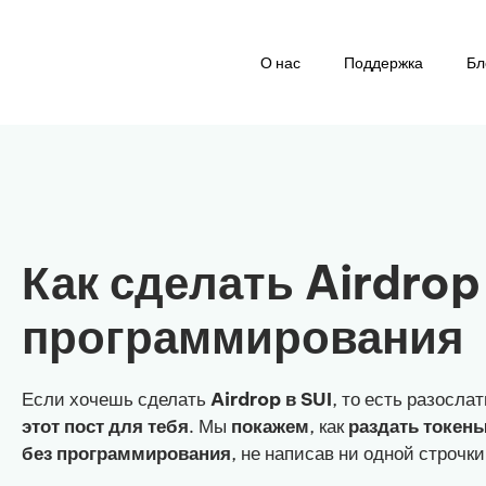
О нас
Поддержка
Бл
Как сделать Airdrop 
программирования
Если хочешь сделать
Airdrop в SUI
, то есть разосла
этот пост для тебя
. Мы
покажем
, как
раздать токен
без программирования
, не написав ни одной строчки