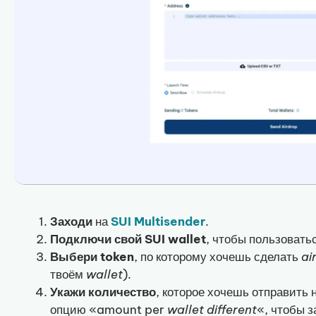
Заходи
на
SUI Multisender
.
Подключи свой SUI wallet
, чтобы пользовать
Выбери token
, по которому хочешь сделать
ai
твоём
wallet
).
Укажи количество
, которое хочешь отправить
опцию «amount per
wallet
different
«, чтобы 