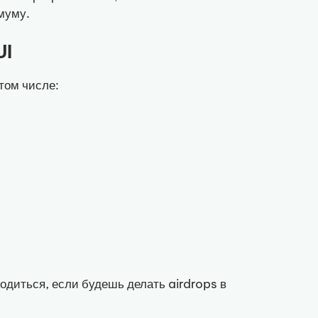
муму.
UI
 том числе:
годиться, если будешь делать airdrops в