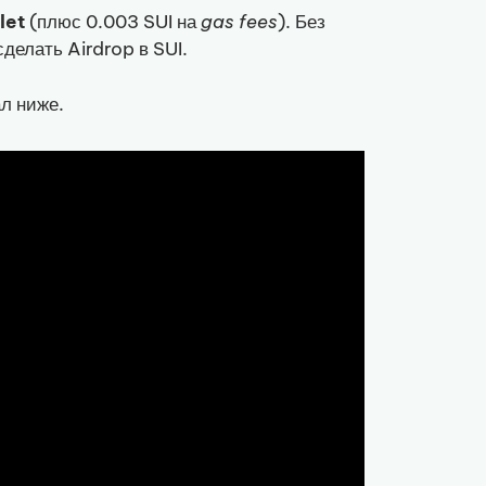
let
(плюс 0.003 SUI на
gas fees
). Без
делать Airdrop в SUI.
л ниже.