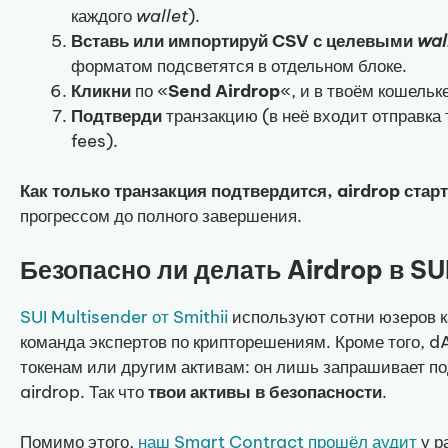
каждого
wallet
).
Вставь или импортируй CSV с целевыми
wal
форматом подсветятся в отдельном блоке.
Кликни
по «
Send Airdrop
«, и в твоём кошельк
Подтверди
транзакцию (в неё входит отправка
fees).
Как только транзакция подтвердится, airdrop стар
прогрессом до полного завершения.
Безопасно ли делать Airdrop в SU
SUI Multisender от Smithii
используют сотни юзеров к
команда экспертов по крипторешениям. Кроме того, dA
токенам или другим активам: он лишь запрашивает п
airdrop. Так что
твои активы в безопасности
.
Помимо этого,
наш Smart Contract прошёл аудит
у р