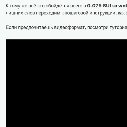
К тому же всё это обойдётся всего в
0.075 SUI за wal
лишних слов переходим к пошаговой инструкции, как с
Если предпочитаешь видеоформат, посмотри туториа