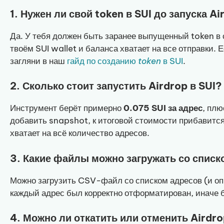
1. Нужен ли свой token в SUI до запуска A
Да. У тебя должен быть заранее выпущенный token в с
твоём SUI wallet и баланса хватает на все отправки
загляни в наш
гайд по созданию
token
в SUI
.
2. Сколько стоит запустить Airdrop в SUI?
Инструмент берёт примерно
0.075 SUI за адрес
, плю
добавить snapshot, к итоговой стоимости прибавится
хватает на всё количество адресов.
3. Какие файлы можно загружать со списк
Можно загрузить CSV-файл со списком адресов (и оп
каждый адрес был корректно отформатирован, иначе б
4. Можно ли откатить или отменить Airdro