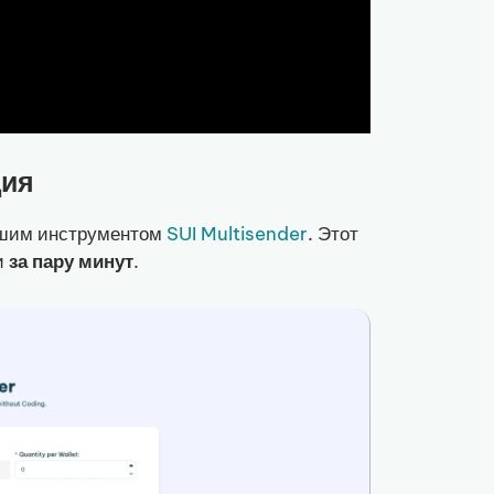
ция
ашим инструментом
SUI Multisender
. Этот
и
за пару минут
.