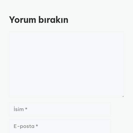
Yorum bırakın
Yorum
İsim
E-
posta