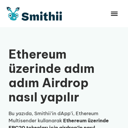
İçeriğe
atla
Ethereum
üzerinde adım
adım Airdrop
nasıl yapılır
Bu yazıda, Smithii’in dApp’i, Ethereum
Multisender kullanarak
Ethereum üzerinde
ERC20 tokenları için airdrop’in nasıl