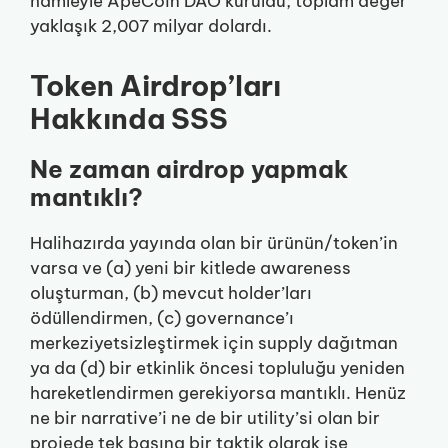
hamleyle ApeCoin DAO kuruldu; toplam değer
yaklaşık 2,007 milyar dolardı.
Token Airdrop’ları
Hakkında SSS
Ne zaman airdrop yapmak
mantıklı?
Halihazırda yayında olan bir ürünün/token’in
varsa ve (a) yeni bir kitlede awareness
oluşturman, (b) mevcut holder’ları
ödüllendirmen, (c) governance’ı
merkeziyetsizleştirmek için supply dağıtman
ya da (d) bir etkinlik öncesi topluluğu yeniden
hareketlendirmen gerekiyorsa mantıklı. Henüz
ne bir narrative’i ne de bir utility’si olan bir
projede tek başına bir taktik olarak işe