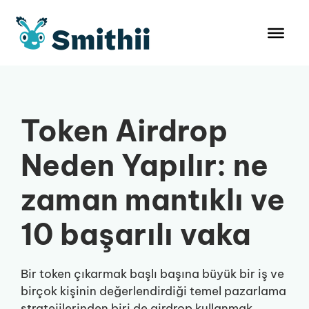
İçeriğe
atla
Token Airdrop
Neden Yapılır: ne
zaman mantıklı ve
10 başarılı vaka
Bir token çıkarmak başlı başına büyük bir iş ve
birçok kişinin değerlendirdiği temel pazarlama
stratejilerinden biri de airdrop kullanmak.