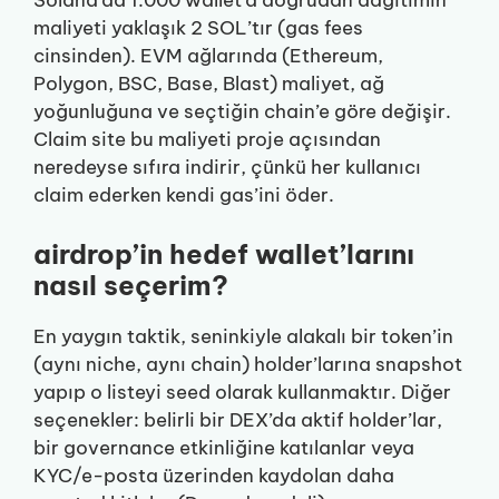
Solana’da 1.000 wallet’a doğrudan dağıtımın
maliyeti yaklaşık 2 SOL’tır (gas fees
cinsinden). EVM ağlarında (Ethereum,
Polygon, BSC, Base, Blast) maliyet, ağ
yoğunluğuna ve seçtiğin chain’e göre değişir.
Claim site bu maliyeti proje açısından
neredeyse sıfıra indirir, çünkü her kullanıcı
claim ederken kendi gas’ini öder.
airdrop’in hedef wallet’larını
nasıl seçerim?
En yaygın taktik, seninkiyle alakalı bir token’in
(aynı niche, aynı chain) holder’larına snapshot
yapıp o listeyi seed olarak kullanmaktır. Diğer
seçenekler: belirli bir DEX’da aktif holder’lar,
bir governance etkinliğine katılanlar veya
KYC/e-posta üzerinden kaydolan daha