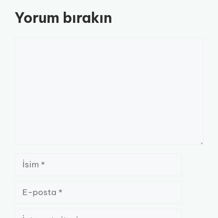
Yorum bırakın
Yorum
İsim
E-
posta
İnternet