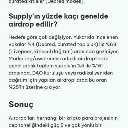
curated kitleler (Decred modeli).
Supply’ın yüzde kaçı genelde
airdrop edilir?
Hedefe göre çok değişiyor. Yukarıda incelenen
vakalar %4 (Decred, curated topluluk) ile %63
(Livepeer, kitlesel dağıtım) arasında geziniyor.
Marketing/awareness odaklı airdrop’larda
genel aralık toplam supply’ın %5 ile %15’i
arasında. DAO kuruluşu veya radikal yeniden
dağıtım için yapılan airdrop’larda bu oran
%25’in üzerine çıkıyor.
Sonuç
Airdrop’lar, herhangi bir kripto para projesinin
cephaneliğindeki güçlü ve çok yönlü bir