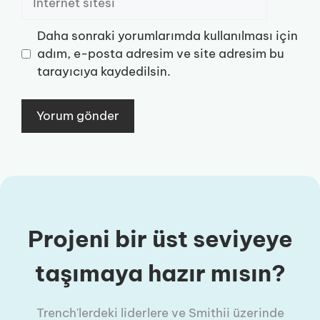
sitesi
Daha sonraki yorumlarımda kullanılması için
adım, e-posta adresim ve site adresim bu
tarayıcıya kaydedilsin.
Projeni bir üst seviyeye
taşımaya hazır mısın?
Trench'lerdeki liderlere ve Smithii üzerinde