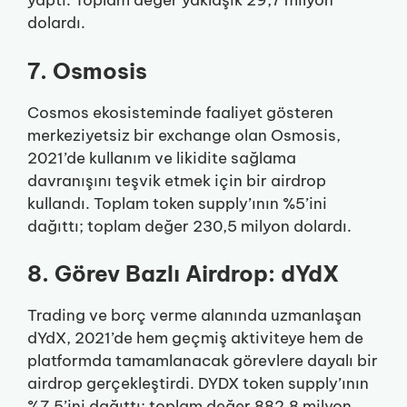
yaptı. Toplam değer yaklaşık 29,7 milyon
dolardı.
7. Osmosis
Cosmos ekosisteminde faaliyet gösteren
merkeziyetsiz bir exchange olan Osmosis,
2021’de kullanım ve likidite sağlama
davranışını teşvik etmek için bir airdrop
kullandı. Toplam token supply’ının %5’ini
dağıttı; toplam değer 230,5 milyon dolardı.
8. Görev Bazlı Airdrop: dYdX
Trading ve borç verme alanında uzmanlaşan
dYdX, 2021’de hem geçmiş aktiviteye hem de
platformda tamamlanacak görevlere dayalı bir
airdrop gerçekleştirdi. DYDX token supply’ının
%7,5’ini dağıttı; toplam değer 882,8 milyon