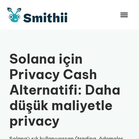
İçeriğe
atla
Solana için
Privacy Cash
Alternatifi: Daha
düşük maliyetle
privacy
Solana’ı sık kullanıyorsan (trading, ödemeler,