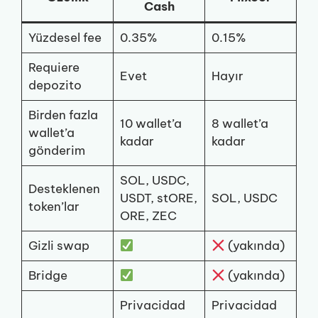
Cash
Yüzdesel fee
0.35%
0.15%
Requiere
Evet
Hayır
depozito
Birden fazla
10 wallet’a
8 wallet’a
wallet’a
kadar
kadar
gönderim
SOL, USDC,
Desteklenen
USDT, stORE,
SOL, USDC
token’lar
ORE, ZEC
Gizli swap
(yakında)
Bridge
(yakında)
Privacidad
Privacidad