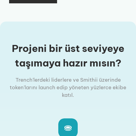
Projeni bir üst seviyeye
taşımaya hazır mısın?
Trench'lerdeki liderlere ve Smithii üzerinde
token'larını launch edip yöneten yüzlerce ekibe
katıl.