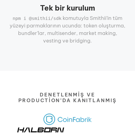
Tek bir kurulum
komutuyla Smithii’in tüm
npm i @smithii/sdk
yüzeyi parmaklarının ucunda: token oluşturma,
bundler’lar, multisender, market making,
vesting ve bridging.
DENETLENMIŞ VE
PRODUCTION’DA KANITLANMIŞ