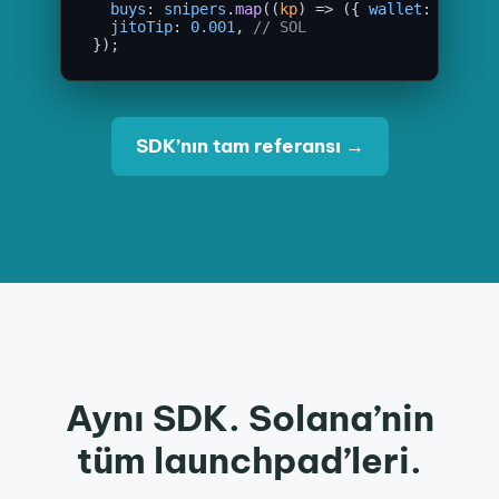
buys
: 
snipers
.
map
((
kp
) => ({ 
wallet
: 
kp
, 
so
jitoTip
: 
0.001
, 
// SOL
});
SDK’nın tam referansı →
Aynı SDK. Solana’nin
tüm launchpad’leri.