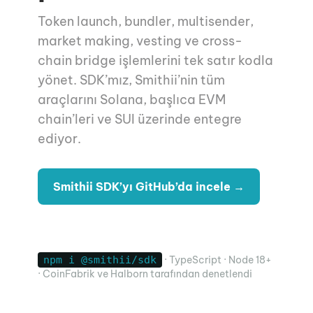
Token launch, bundler, multisender,
market making, vesting ve cross-
chain bridge işlemlerini tek satır kodla
yönet. SDK’mız, Smithii’nin tüm
araçlarını Solana, başlıca EVM
chain’leri ve SUI üzerinde entegre
ediyor.
Smithii SDK’yı GitHub’da incele →
Quickstart’ı oku
npm i @smithii/sdk
· TypeScript · Node 18+
· CoinFabrik ve Halborn tarafından denetlendi