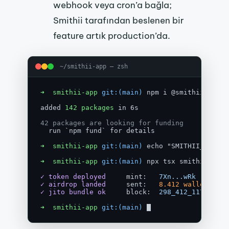
webhook veya cron’a bağla;
Smithii tarafından beslenen bir
feature artık production’da.
~/smithii-app — zsh
➜  smithii-app
git:(main)
 npm i @smithii/sdk

added 
142 packages
 in 6s

42 packages are looking for funding
  run `npm fund` for details

➜  smithii-app
git:(main)
 echo "SMITHII_API_KE
➜  smithii-app
git:(main)
 npx tsx smithii-quic
✓ token deployed
     mint:   
7Xn...wRk
✓ airdrop landed
     sent:   
8.412 wallets
✓ jito bundle ok
     block:  
298_412_117
➜  smithii-app
git:(main)