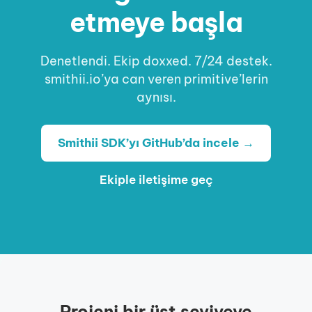
etmeye başla
Denetlendi. Ekip doxxed. 7/24 destek.
smithii.io’ya can veren primitive’lerin
aynısı.
Smithii SDK’yı GitHub’da incele →
Ekiple iletişime geç
Projeni bir üst seviyeye