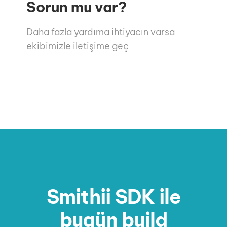
Sorun mu var?
Daha fazla yardıma ihtiyacın varsa
ekibimizle iletişime geç
Smithii SDK ile
bugün build