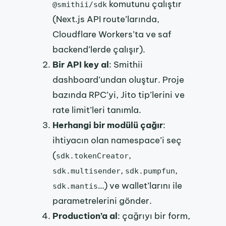
komutunu çalıştır
@smithii/sdk
(Next.js API route’larında,
Cloudflare Workers’ta ve saf
backend’lerde çalışır).
Bir API key al
: Smithii
dashboard’undan oluştur. Proje
bazında RPC’yi, Jito tip’lerini ve
rate limit’leri tanımla.
Herhangi bir modülü çağır
:
ihtiyacın olan namespace’i seç
(
,
sdk.tokenCreator
,
,
sdk.multisender
sdk.pumpfun
…) ve wallet’larını ile
sdk.mantis
parametrelerini gönder.
Production’a al
: çağrıyı bir form,