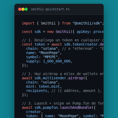
smithii-quickstart.ts
import
{ Smithii }
from
"@smithii/sdk"
;

const
sdk
 = 
new
Smithii
({ 
apiKey
: 
process
.
env
// 1. Despliega un token en cualquier chain s
const
token
 = 
await
sdk
.
tokenCreator
.
deploy
({

chain
: 
"solana"
, 
// o "ethereum" · "base" ·
name
: 
"MoonPepe"
,

symbol
: 
"MPEPE"
,

supply
: 
1_000_000_000
,

});

// 2. Haz airdrop a miles de wallets en una s
await
sdk
.
multisender
.
airdrop
({

chain
: 
"solana"
,

mint
: 
token
.
mint
,

recipients
, 
// [{ address, amount }, ...]
});

// 3. Launch + snipe en Pump.fun de forma ató
await
sdk
.
pumpfun
.
launchAndBundle
({

creator
,

token
: { 
name
: 
"MoonPepe"
, 
symbol
: 
"MPEPE"
,