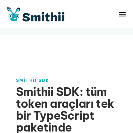
İçeriğe
atla
SMITHII SDK
Smithii SDK: tüm
token araçları tek
bir TypeScript
paketinde