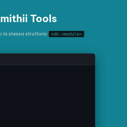
Smithii Tools
o la stessa struttura:
sdk.<module>.