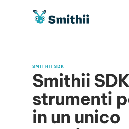
Vai
al
contenuto
SMITHII SDK
Smithii SDK:
strumenti p
in un unico