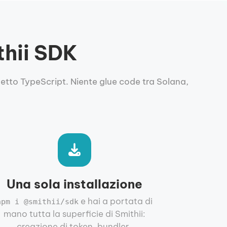
thii SDK
hetto TypeScript. Niente glue code tra Solana,
Una sola installazione
e hai a portata di
npm i @smithii/sdk
mano tutta la superficie di Smithii:
creazione di token, bundler,