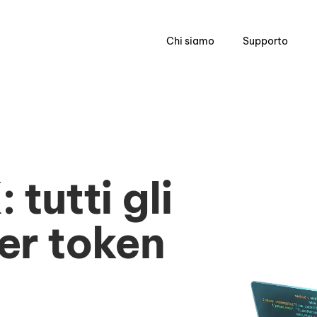
Chi siamo
Supporto
 tutti gli
er token