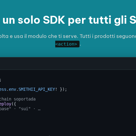
un solo SDK per tutti gli 
olta e usa il modulo che ti serve. Tutti i prodotti seguon
.
<action>
;

ess
.
env
.
SMITHII_API_KEY
! });

chain soportada
eploy
({

base" · "sui" · …