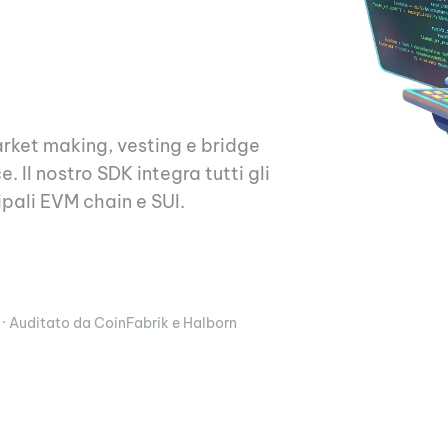
arket making, vesting e bridge
. Il nostro SDK integra tutti gli
cipali EVM chain e SUI.
gi la Quickstart
 · Auditato da CoinFabrik e Halborn