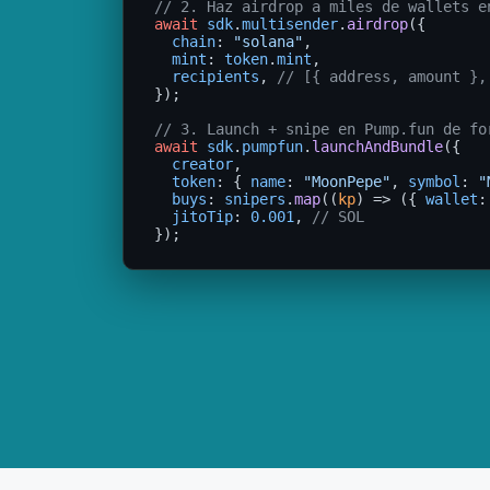
// 2. Haz airdrop a miles de wallets e
await
sdk
.
multisender
.
airdrop
({

chain
: 
"solana"
,

mint
: 
token
.
mint
,

recipients
, 
// [{ address, amount },
});

// 3. Launch + snipe en Pump.fun de fo
await
sdk
.
pumpfun
.
launchAndBundle
({

creator
,

token
: { 
name
: 
"MoonPepe"
, 
symbol
: 
"
buys
: 
snipers
.
map
((
kp
) => ({ 
wallet
:
jitoTip
: 
0.001
, 
// SOL
});