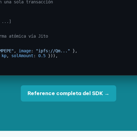
n una sola transacción
 ...]
rma atómica vía Jito
MPEPE"
, 
image
: 
"ipfs://Qm..."
 },

 
kp
, 
solAmount
: 
0.5
 })),

Reference completa del SDK →