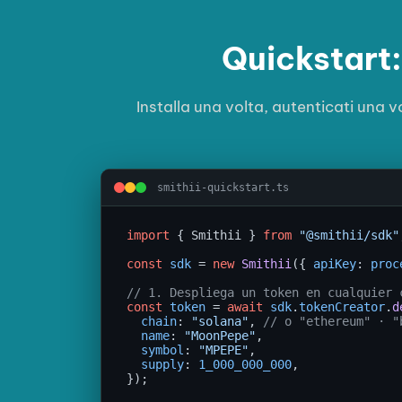
Quickstart: 
Installa una volta, autenticati una v
smithii-quickstart.ts
import
{ Smithii }
from
"@smithii/sdk"
const
sdk
 = 
new
Smithii
({ 
apiKey
: 
proc
// 1. Despliega un token en cualquier 
const
token
 = 
await
sdk
.
tokenCreator
.
d
chain
: 
"solana"
, 
// o "ethereum" · "
name
: 
"MoonPepe"
,

symbol
: 
"MPEPE"
,

supply
: 
1_000_000_000
,

});
