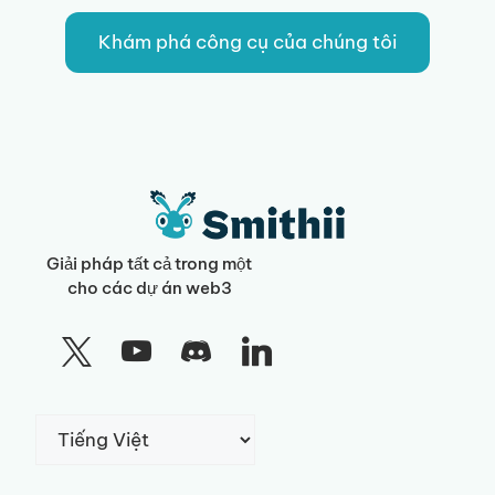
Khám phá công cụ của chúng tôi
Giải pháp tất cả trong một
cho các dự án web3
Chọn
một
ngôn