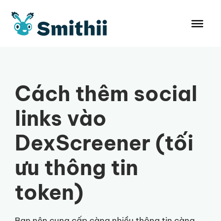
Chuyển
đến
nội
dung
Cách thêm social
links vào
DexScreener (tối
ưu thông tin
token)
Bạn nên cung cấp càng nhiều thông tin càng