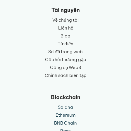
ngữ
Tài nguyên
Về chúng tôi
Liên hệ
Blog
Từ điển
Sơ đồ trang web
Câu hỏi thường gặp
Công cụ Web3
Chính sách biên tập
Blockchain
Solana
Ethereum
BNB Chain
Base