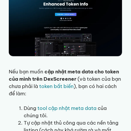
Nếu bạn muốn
cập nhật meta data cho token
của mình trên DexScreener
(và token của bạn
chưa phải là
token bất biến
), bạn có hai cách
để làm:
Dùng
tool cập nhật meta data
của
chúng tôi.
Tự cập nhật thủ công qua các nền tảng
listing (cách này khá rườm rà và mất