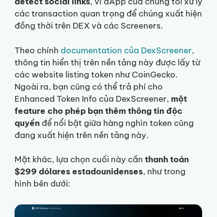
detect social links
, vì dApp của chúng tôi xử lý
các transaction quan trọng để chúng xuất hiện
đồng thời trên DEX và các Screeners.
Theo chính
documentation của DexScreener
,
thông tin hiển thị trên nền tảng này được lấy từ
các website listing token như CoinGecko.
Ngoài ra, bạn cũng có thể trả phí cho
Enhanced Token Info của DexScreener,
một
feature cho phép bạn thêm thông tin độc
quyền
để nổi bật giữa hàng nghìn token cũng
đang xuất hiện trên nền tảng này.
Mặt khác, lựa chọn cuối này cần
thanh toán
$299 dólares estadounidenses
, như trong
hình bên dưới: