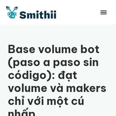
Chuyển
đến
nội
dung
Base volume bot
(paso a paso sin
código): đạt
volume và makers
chỉ với một cú
nhấp