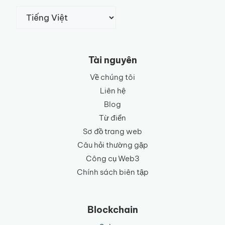
Chọn
một
ngôn
ngữ
Tài nguyên
Về chúng tôi
Liên hệ
Blog
Từ điển
Sơ đồ trang web
Câu hỏi thường gặp
Công cụ Web3
Chính sách biên tập
Blockchain