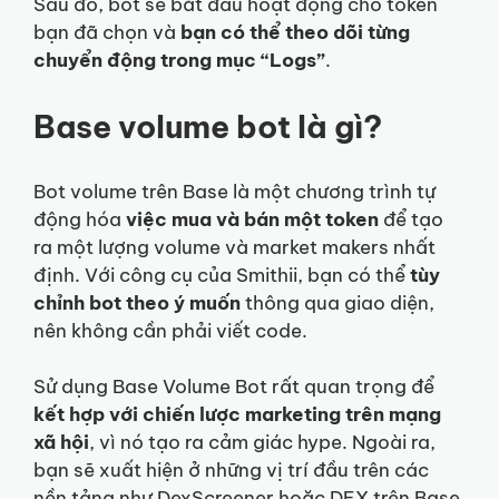
Sau đó, bot sẽ bắt đầu hoạt động cho token
bạn đã chọn và
bạn có thể theo dõi từng
chuyển động trong mục “Logs”
.
Base volume bot là gì?
Bot volume trên Base là một chương trình tự
động hóa
việc mua và bán một token
để tạo
ra một lượng volume và market makers nhất
định. Với công cụ của Smithii, bạn có thể
tùy
chỉnh bot theo ý muốn
thông qua giao diện,
nên không cần phải viết code.
Sử dụng Base Volume Bot rất quan trọng để
kết hợp với chiến lược marketing trên mạng
xã hội
, vì nó tạo ra cảm giác hype. Ngoài ra,
bạn sẽ xuất hiện ở những vị trí đầu trên các
nền tảng như DexScreener hoặc DEX trên Base.