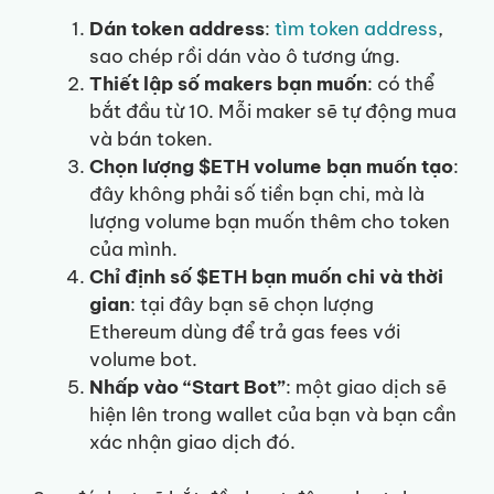
Dán token address
:
tìm token address
,
sao chép rồi dán vào ô tương ứng.
Thiết lập số makers bạn muốn
: có thể
bắt đầu từ 10. Mỗi maker sẽ tự động mua
và bán token.
Chọn lượng $ETH volume bạn muốn tạo
:
đây không phải số tiền bạn chi, mà là
lượng volume bạn muốn thêm cho token
của mình.
Chỉ định số $ETH bạn muốn chi và thời
gian
: tại đây bạn sẽ chọn lượng
Ethereum dùng để trả gas fees với
volume bot.
Nhấp vào “Start Bot”
: một giao dịch sẽ
hiện lên trong wallet của bạn và bạn cần
xác nhận giao dịch đó.