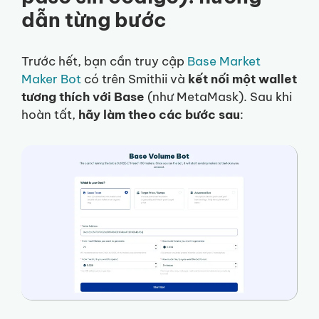
dẫn từng bước
Trước hết, bạn cần truy cập
Base Market
Maker Bot
có trên Smithii và
kết nối một wallet
tương thích với Base
(như MetaMask). Sau khi
hoàn tất,
hãy làm theo các bước sau
: