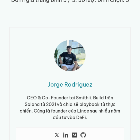
Đánh giá trung bình
5
/ 5. Số lượt bình chọn:
3
Jorge Rodriguez
CEO & Co-Founder tại Smithii. Build trên
Solana từ 2021 và chia sẻ playbook từ thực
chiến. Cũng là founder của Lince sau nhiều năm
đầu tư vào DeFi.