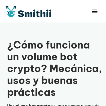
Saltar
al
contenido
¿Cómo funciona
un volume bot
crypto? Mecánica,
usos y buenas
prácticas
Un
volume bot crypto
es una de esas piezas de