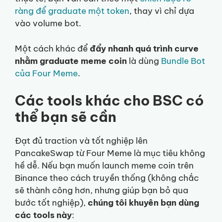
ràng để graduate một token
, thay vì chỉ dựa
vào volume bot.
Một cách khác để
đẩy nhanh quá trình curve
nhằm graduate meme coin
là dùng
Bundle Bot
của Four Meme
.
Các tools khác cho BSC có
thể bạn sẽ cần
Đạt đủ traction và tốt nghiệp lên
PancakeSwap từ Four Meme là mục tiêu không
hề dễ. Nếu bạn muốn launch meme coin trên
Binance theo cách truyền thống (không chắc
sẽ thành công hơn, nhưng giúp bạn bỏ qua
bước tốt nghiệp),
chúng tôi khuyên bạn dùng
các tools này
: