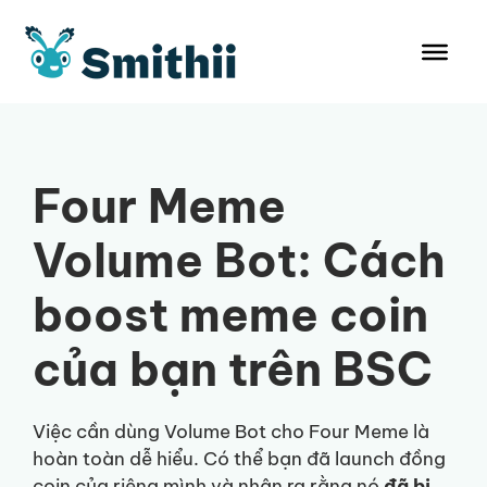
Chuyển
đến
nội
dung
Four Meme
Volume Bot: Cách
boost meme coin
của bạn trên BSC
Việc cần dùng Volume Bot cho Four Meme là
hoàn toàn dễ hiểu. Có thể bạn đã launch đồng
coin của riêng mình và nhận ra rằng nó
đã bị