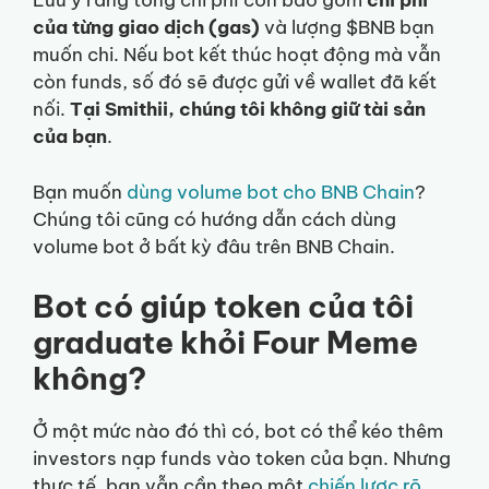
Lưu ý rằng tổng chi phí còn bao gồm
chi phí
của từng giao dịch (gas)
và lượng $BNB bạn
muốn chi. Nếu bot kết thúc hoạt động mà vẫn
còn funds, số đó sẽ được gửi về wallet đã kết
nối.
Tại Smithii, chúng tôi không giữ tài sản
của bạn
.
Bạn muốn
dùng volume bot cho BNB Chain
?
Chúng tôi cũng có hướng dẫn cách dùng
volume bot ở bất kỳ đâu trên BNB Chain.
Bot có giúp token của tôi
graduate khỏi Four Meme
không?
Ở một mức nào đó thì có, bot có thể kéo thêm
investors nạp funds vào token của bạn. Nhưng
thực tế, bạn vẫn cần theo một
chiến lược rõ