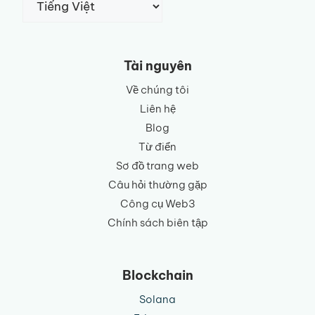
một
ngôn
ngữ
Tài nguyên
Về chúng tôi
Liên hệ
Blog
Từ điển
Sơ đồ trang web
Câu hỏi thường gặp
Công cụ Web3
Chính sách biên tập
Blockchain
Solana