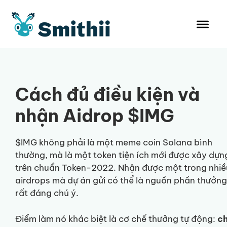
Chuyển
đến
nội
dung
Cách đủ điều kiện và
nhận Aidrop $IMG
$IMG không phải là một meme coin Solana bình
thường, mà là một token tiện ích mới được xây dựn
trên chuẩn Token-2022. Nhận được một trong nhiề
airdrops mà dự án gửi có thể là nguồn phần thưởng
rất đáng chú ý.
Điểm làm nó khác biệt là cơ chế thưởng tự động:
ch