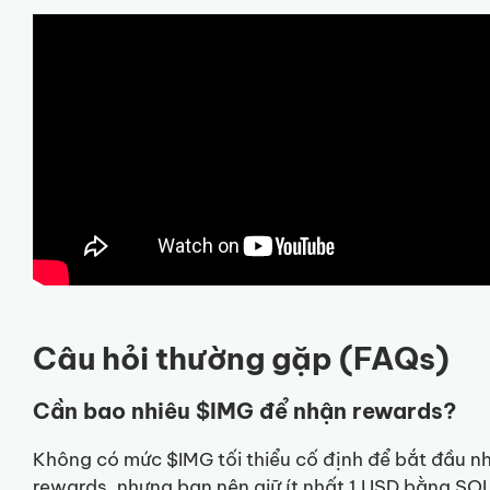
Câu hỏi thường gặp (FAQs)
Cần bao nhiêu $IMG để nhận rewards?
Không có mức $IMG tối thiểu cố định để bắt đầu n
rewards, nhưng bạn nên giữ ít nhất 1 USD bằng SO