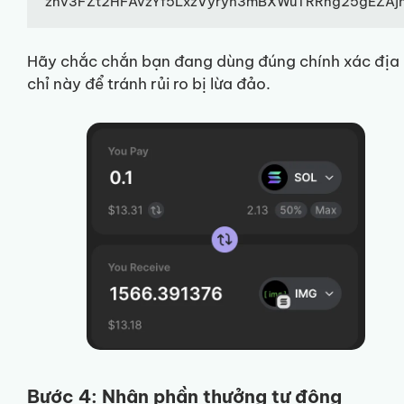
znv3FZt2HFAvzYf5LxzVyryh3mBXWuTRRng25gEZAj
Hãy chắc chắn bạn đang dùng đúng chính xác địa
chỉ này để tránh rủi ro bị lừa đảo.
Bước 4: Nhận phần thưởng tự động