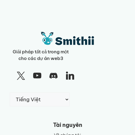
Giải pháp tất cả trong một
cho các dự án web3
Chọn
một
ngôn
ngữ
Tài nguyên