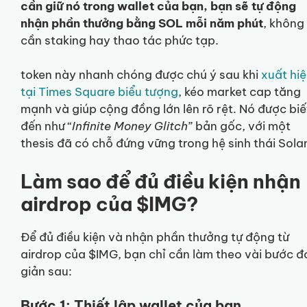
cần giữ nó trong wallet của bạn, bạn sẽ tự động
nhận phần thưởng bằng SOL mỗi năm phút
, không
cần staking hay thao tác phức tạp.
token này nhanh chóng được chú ý sau khi
xuất hi
tại Times Square biểu tượng
, kéo market cap tăng
mạnh và giúp cộng đồng lớn lên rõ rệt. Nó được biế
đến như “
Infinite Money Glitch
” bản gốc, với một
thesis đã có chỗ đứng vững trong hệ sinh thái Sola
Làm sao để đủ điều kiện nhận
airdrop của $IMG?
Để đủ điều kiện và nhận phần thưởng tự động từ
airdrop của $IMG, bạn chỉ cần làm theo vài bước đ
giản sau:
Bước 1: Thiết lập wallet của bạn