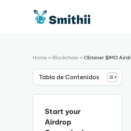
Saltar
al
contenido
Home
»
Blockchain
»
Obtener $IMG Aird
Tabla de Contenidos
Start your
Airdrop