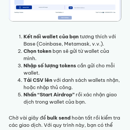
Kết nối wallet của bạn
tương thích với
Base (Coinbase, Metamask, v.v.).
Chọn token
bạn sẽ gửi từ wallet của
mình.
Nhập số lượng tokens
cần gửi cho mỗi
wallet.
Tải CSV lên
với danh sách wallets nhận,
hoặc nhập thủ công.
Nhấn “Start Airdrop”
rồi xác nhận giao
dịch trong wallet của bạn.
Chờ vài giây để
bulk send
hoàn tất rồi kiểm tra
các giao dịch. Với quy trình này, bạn có thể