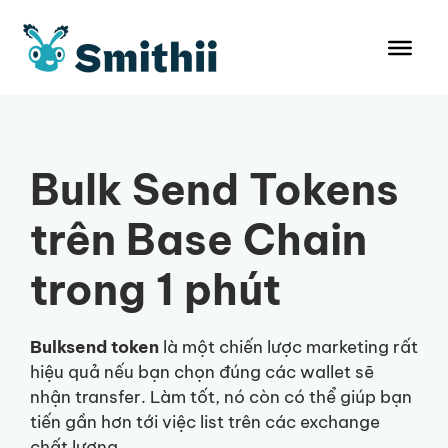
Chuyển
đến
nội
dung
Bulk Send Tokens
trên Base Chain
trong 1 phút
Bulksend token
là một chiến lược marketing rất
hiệu quả nếu bạn chọn đúng các wallet sẽ
nhận transfer. Làm tốt, nó còn có thể giúp bạn
tiến gần hơn tới việc list trên các exchange
chất lượng.