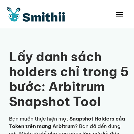
Chuyển
đến
nội
dung
Lấy danh sách
holders chỉ trong 5
bước: Arbitrum
Snapshot Tool
Bạn muốn thực hiện một
Snapshot Holders của
Token trên mạng Arbitrum
? Bạn đã đến đúng
nơi. Mình sẽ chỉ cho bạn cách làm cực kỳ đơn