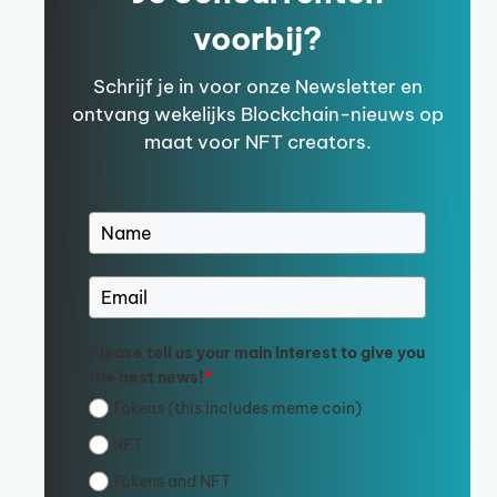
voorbij?
Schrijf je in voor onze Newsletter en
ontvang wekelijks Blockchain-nieuws op
maat voor NFT creators.
Please tell us your main interest to give you
the best news!
*
Tokens (this includes meme coin)
NFT
Tokens and NFT