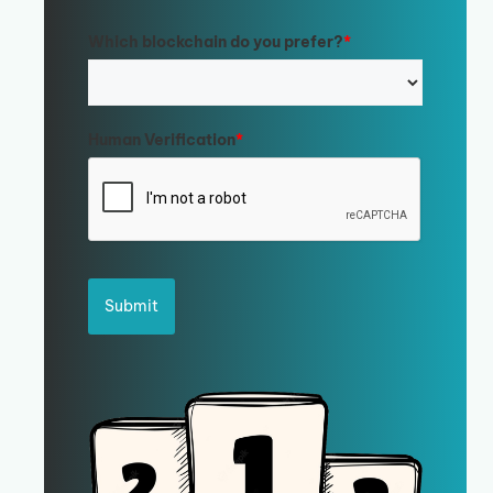
Which blockchain do you prefer?
*
Human Verification
*
Submit