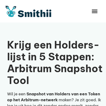
Ga
naar
de
inhoud
Krijg een Holders-
lijst in 5 Stappen:
Arbitrum Snapshot
Tool
Wil je een
Snapshot van Holders van een Token
op het Arbitrum-netwerk
maken? Je zit goed. Ik
leg je uit hoe je dit zonder gedoe regelt, zonder