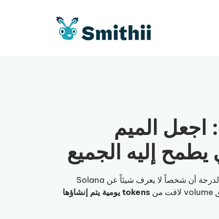
Bags.fm Volume bot: اجعل الميم
Bags.fm هو واحد من أسهل وأبسط launchpads استخداماً، لدرجة أن شخصاً لا يعرف شيئاً عن Solana
tokens يومية يتم إنشاؤها