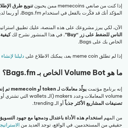
إذا كنت من صانعي memecoins ممن يحبون
تنويع طرق الإطلاق و
المؤكد أنك قد فكّرت بالفعل في استخدام Bags.fm، أو ربما لديك token نشط هناك بالفعل.
الآن، لكي يبرز مشروعك على هذه المنصة، عليك تطبيق استرات
الناس للضغط على زر “Buy”
. في هذا المنشور نشرح لك
كيفية است
الخاص بك على Bags.
إذا لم تطلق meme coin بعد، يمكنك الاطلاع على
دليلنا لإنشاء tokens على Bags.fm
ما هو Volume Bot الخاص بـ Bags.fm؟
إنه برنامج مؤتمت
يولّد معاملات لـ token أو memecoin تم إنشاؤه على تطبيق Bags.fm
volume المعاملات وعدد makers (الـ wallets التي تشتري أو تبيع crypto)، وبالتالي
تصنيفات المشاريع الأكثر جذباً
أو الـ trending.
من المهم
استخدام هذه الأداة باعتدال ودمجها مع جهود التسوي
حقيقي من المستخدمين. في الواقع، توجد العديد من
الاستراتيجيات للتر