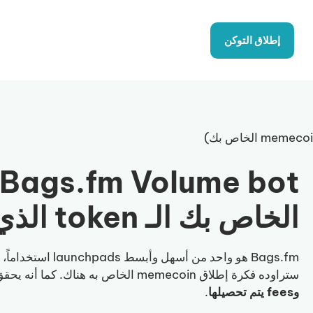
إطلاق التوكن
الخاص بك الـ token الذي يطمح إليه الجميع
ستراوده فكرة إطلاق memecoin الخاص به هناك. كما أنه يحقق volume لافت من
وfees يتم تحصيلها
.