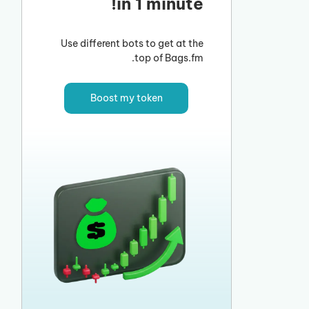
in 1 minute!
Use different bots to get at the
top of Bags.fm.
Boost my token