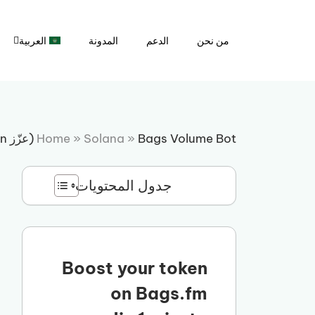
نتقل
لى
من نحن
الدعم
المدونة
العربية
لمحتوى
Bags Volume Bot (عزّز memecoin الخاص بك)
»
Solana
»
Home
جدول المحتويات
Boost your token
on Bags.fm