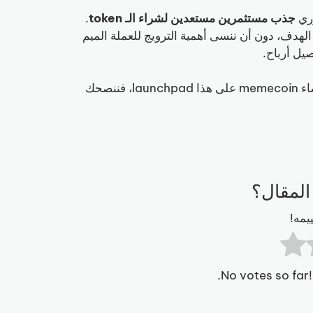
جذب مستثمرين مستعدين لشراء الـ token
.
مل على تحقيق هذا الهدف، دون أن ننسى أهمية الترويج للعملة الميم
يل أرباح.
لا تنسَ أن بإمكانك المطالبة بـ fees المُنشئ. إذا كنت مهتماً بإنشاء memecoin على هذا launchpad، فننصحك
المقال؟
يمه!
No votes so far! 