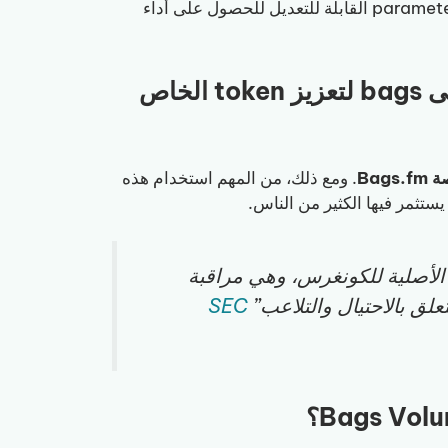
استكشاف خيار “Advanced Bot” الذي يوفّر المزيد من الـ parameters القابلة للتعديل للحصول على أداء
هل من القانوني استخدام volume bot على bags لتعزيز token الخاص
. ومع ذلك، من المهم استخدام هذه
ة الأصلية للكونغرس، وهي مراقبة
علق بالاحتيال والتلاعب”
SEC