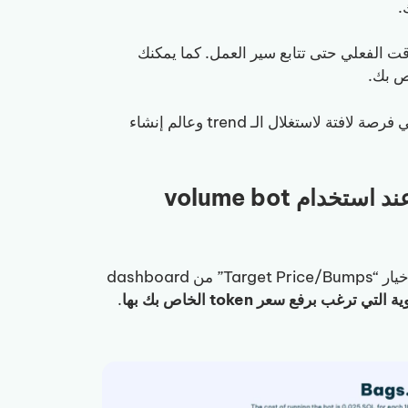
 المعاملات في الوقت الفعلي حتى تتابع سير العمل. كما يمكنك
، وهي فرصة لافتة لاستغلال الـ trend وعالم إنشاء
هل يرتفع سعر الـ memecoin الخاص بي عند استخدام volume bot
لرفع سعر memecoin الخاص بك على Bags.fm، عليك اختيار خيار “Target Price/Bumps” من dashboard
ي ترغب برفع سعر token الخاص بك بها
.