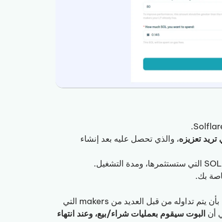
 تريد تعزيزه
، والذي تحصل عليه بعد إنشاء
وانتهيت! بهذه الخطوات البسيطة سيبدأ memecoin الخاص بك بأن يتم تداوله من قبل العديد من makers التي
البوت سيقوم بعمليات شراء/بيع، وعند انتهاء