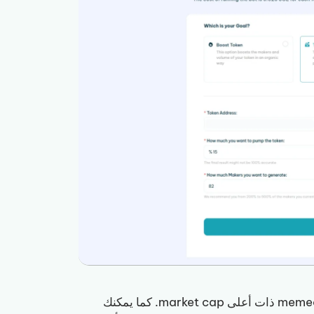
هو خيار لافت لكسر مقاومات السعر وتسلّق المراتب بين memecoins ذات أعلى market cap. كما يمكنك