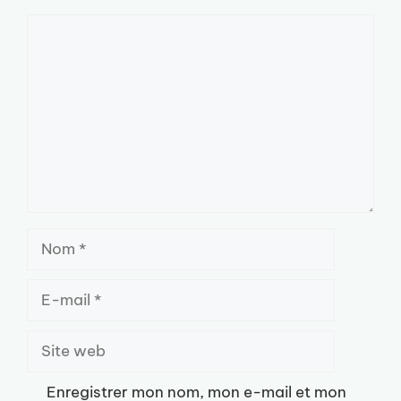
Commentaire
Nom
E-
mail
Site
web
Enregistrer mon nom, mon e-mail et mon