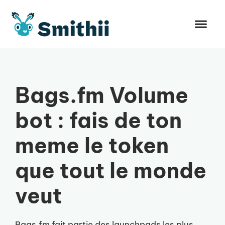
Aller
au
contenu
Bags.fm Volume
bot : fais de ton
meme le token
que tout le monde
veut
Bags.fm fait partie des launchpads les plus