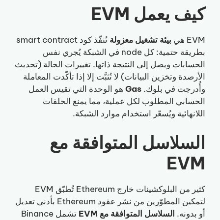
كيف يعمل EVM
EVM هي
بيئة تشغيل معزولة
تُنفّذ كود smart contract
بطريقة حتمية: كل node في الشبكة يُجري نفس
الحسابات ويصل إلى النتيجة ذاتها. تغييرات الحالة (تحديث
الأرصدة وتخزين البيانات) لا تُثبَّت إلا إذا تأكّدت المعاملة
وأُدرجت في بلوك.
Gas
هو الوحدة التي تقيس العمل
الحسابي المطلوب لكل عملية، مما يمنع الحلقات
اللانهائية ويُسعّر استخدام موارد الشبكة.
السلاسل المتوافقة مع
EVM
كثير من البلوكشينات خارج Ethereum تُطبّق EVM
لتمكين المطوّرين من نشر عقود Ethereum بأدنى تعديل
أو بدونه.
السلاسل المتوافقة مع EVM
تشمل Binance