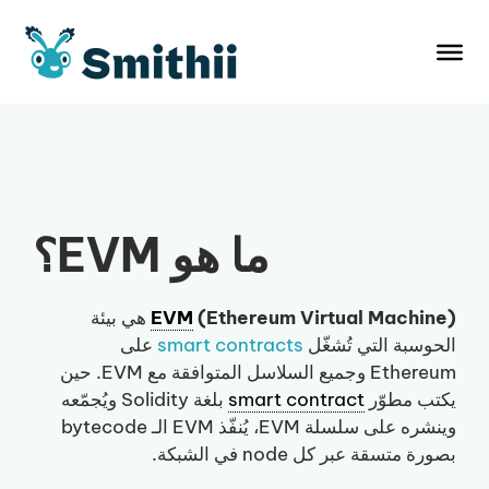
نتقل
لى
لمحتوى
ما هو EVM؟
(Ethereum Virtual Machine)
EVM
هي بيئة
الحوسبة التي تُشغّل
smart contracts
على
Ethereum وجميع السلاسل المتوافقة مع EVM. حين
يكتب مطوّر
smart contract
بلغة Solidity ويُجمّعه
وينشره على سلسلة EVM، يُنفّذ EVM الـ bytecode
بصورة متسقة عبر كل node في الشبكة.