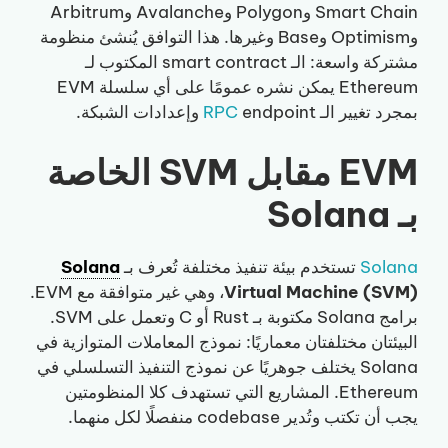
Smart Chain وPolygon وAvalanche وArbitrum
وOptimism وBase وغيرها. هذا التوافق يُنشئ منظومة
مشتركة واسعة: الـ smart contract المكتوب لـ
Ethereum يمكن نشره عمومًا على أي سلسلة EVM
بمجرد تغيير الـ
endpoint وإعدادات الشبكة.
RPC
EVM مقابل SVM الخاصة
بـ Solana
Solana
تستخدم بيئة تنفيذ مختلفة تُعرف بـ
Solana
Virtual Machine (SVM)
، وهي غير متوافقة مع EVM.
برامج Solana مكتوبة بـ Rust أو C وتعمل على SVM.
البيئتان مختلفتان معماريًا: نموذج المعاملات المتوازية في
Solana يختلف جوهريًا عن نموذج التنفيذ التسلسلي في
Ethereum. المشاريع التي تستهدف كلا المنظومتين
يجب أن تكتب وتُدير codebase منفصلًا لكل منهما.