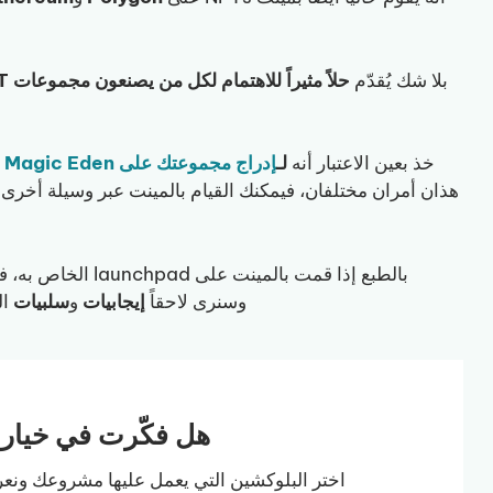
بلا شك يُقدّم
حلاً مثيراً للاهتمام لكل من يصنعون مجموعات NFT
خذ بعين الاعتبار أنه
لـ
إدراج مجموعتك على Magic Eden
ل
بالطبع إذا قمت بالمينت على launchpad الخاص به، فإن مجموعتك
وسنرى لاحقاً
إيجابيات
و
سلبيات
المينت
هل فكّرت في خيار
اختر البلوكشين التي يعمل عليها مشروعك ونعرض لك أفضل