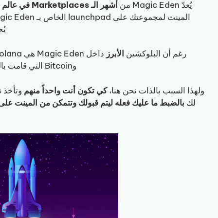
يُعدّ Magic Eden من
أشهر الـ Marketplaces في عالم NFT، تماماً مثل launchpad
المينت لمجموعتك على launchpad الخاص بـ Magic Eden
يُ
رغم أن البلوكشين
الأبرز
وBitcoin التي قامت بالمينت على launchpad
ولهذا السبب بالذات نحن هنا،
كي تكون أنت واحداً منهم
لك
بالضبط ما عليك فعله ليتم قبولك وتتمكن من المينت على launchpad الخاص بـ agic Eden