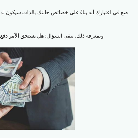
ضع في اعتبارك أنه بناءً على خصائص حالتك بالذات سيكون لد
وبمعرفة ذلك، يبقى السؤال:
هل يستحق الأمر دفع 10٪ من المينت لـ agic Eden Launchpad