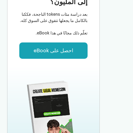
إلى المليون؟
بعد دراسة مئات tokens الناجحة، فككنا
بالكامل ما يجعلها تتفوق على السوق كله.
تعلّم ذلك مجانًا في هذا eBook.
احصل على eBook