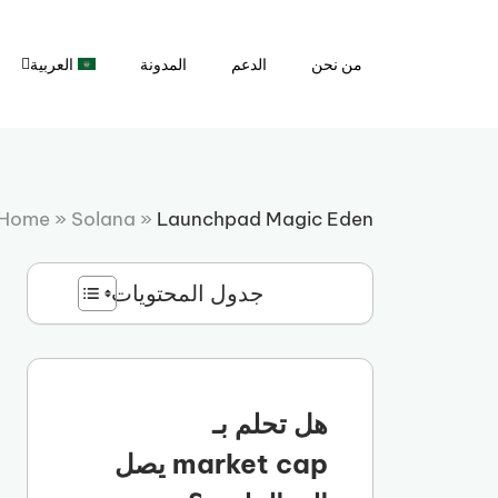
نتقل
لى
من نحن
الدعم
المدونة
العربية
لمحتوى
Home
»
Solana
»
Launchpad Magic Eden
جدول المحتويات
هل تحلم بـ
market cap يصل