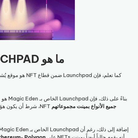
ما هو MAGIC EDEN LAUNCHPAD
كما تعلم، فإن Launchpad ضمن قطاع NFT هو موقع يُشغّل smart contract، والذي
بناءً على ذلك، فإن Launchpad الخاص بـ Magic Eden هو launchpad الخاص به، حيث
جميع الأنواع بمينت مجموعاتهم
NFT، شرط أن يكون هؤ
إضافة إلى ذلك، رغم أن Launchpad الخاص بـ Magic Eden بدأ بدعم مجموعات NFT على
أنه يقوم حالياً أيضاً بمينت NFTs على
Polygon
و
thereum