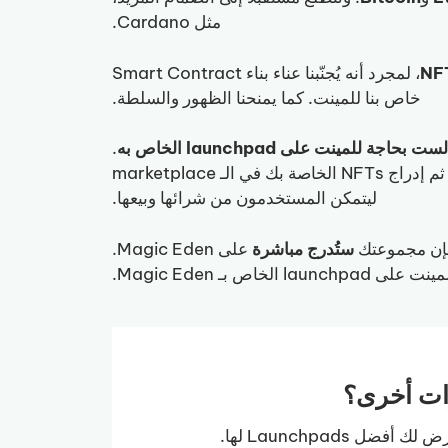
مثل Cardano.
، لمجرد أنه يُجنّبنا عناء بناء Smart Contract
خاص بنا للمينت. كما يمنحنا الظهور والسلطة.
ست بحاجة للمينت على launchpad الخاص به
.
هذان أمران مختلفان، فيمكنك القيام بالمينت عبر وسيلة أخرى ثم إدراج NFTs الخاصة بك في الـ marketplace
ليتمكن المستخدمون من شرائها وبيعها.
ستُدرج
مباشرة
على Magic Eden.
 على launchpad الخاص بـ Magic Eden.
ات أخرى؟
 Launchpads لها.