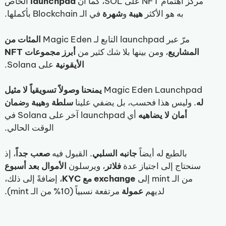
مركز اهتمام NFT على SOL، كما أن
launchpad
الخاص
به هو الأكثر
هيبة
و
شهرة
في الـ Blockchain بأكملها.
مرّ عبر launchpad التابع لـ Magic Eden
المئات من
المشاريع
، ومن بينها بلا شك كثير من
أبرز مجموعات NFT
الأيقونية
على Solana.
Magic Eden Launchpad
يمنحنا وصولاً تسويقياً لا مثيل
له
. وليس هذا فحسب، بل يضفي علينا
سلطة
و
هيبة
و
ضمان
أمان
لا يضاهيه
أي launchpad آخر على Solana في
الوقت الحالي.
بالطبع له أيضاً
جانبه السلبي
. القبول فيه
صعب جداً
، إذ
سنحتاج إلى اجتياز عدة
فلاتر
، ويرسلون
الأموال بعد أسبوع
من الـ mint إلى
exchange مع KYC
، إضافةً إلى ذلك،
لديهم
عمولة
مرتفعة نسبياً (10% من الـ mint).