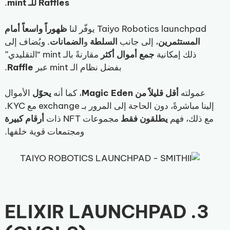
Raffles للـ mint
.
Taiyo Robotics launchpad يوفّر لنا
ظهوراً واسعاً أمام
المستثمرين
، إلى جانب
السلطة
و
الضمانات
. ويُضاف إلى
ذلك إمكانية
جمع أموال أكثر
مقارنةً بالـ mint “التقليدي”
بفضل نظام الـ mint عبر
Raffle
.
عمولته
أقل قليلاً من Magic Eden
، كما أنه
يحوّل
الأموال
إلينا مباشرةً، دون الحاجة إلى المرور بـ exchange مع KYC.
مع ذلك، فهم
يطلقون فقط
مجموعات NFT ذات
أرقام كبيرة
ومجتمعات قوية خلفها.
3. ELIXIR LAUNCHPAD