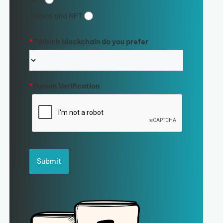
Tokens and NFT
*
Which blockchain do you prefer?
*
Human Verification
Submit