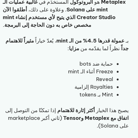
Metaplex
هو
البروتوكول
المستخدَم في
غالبية عمليات الـ
mint على Solana
. وعلاوة على ذلك،
أطلقوا الآن
Creator Studio الذي يتيح لأي مستخدم إنشاء mint
مخصص خاص به دون الحاجة إلى البرمجة
.
بـ
عمولة قدرها 4.5% من الـ mint
، يُعدّ خياراً
مثيراً للاهتمام
جداً
نظراً لما يقدّمه من
مزايا
:
حماية ضد bots
Freeze أثناء الـ mint
Reveal
Royalties إلزامية
Mint بـ tokens
يصبح هذا الخيار
أكثر إثارة للاهتمام
إذا تمكنّا من التوصل إلى
اتفاق مع Metaplex وTensor
(ثاني أكبر marketplace
على Solana).