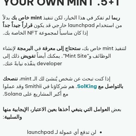
5+1. YOUR OWN MINT
ربما
لم تفكر في هذا الخيار، لكن تنفيذ
mint خاص بك
بدلاً
من استخدام launchpad خارجي قد يكون
قراراً
جيداً
جداً
إذا كان مناسباً لمجموعة NFT الخاصة بك.
لتنفيذ mint خاص بك،
ستحتاج إلى
معرفة
في
البرمجة
لإنشاء
الوظائف و”Mint Site”. يمكنك أيضاً
تفويض
ذلك إلى
developer ينفّذه نيابةً عنك.
إذا كنت تبحث عن شخص يُنشئ لك الـ mint،
ننصحك
بالتواصل مع
SolKing
. هم شركاؤنا في Smithii وقد عملوا
مع أكبر المشاريع على Solana.
بعض
العوامل التي ينبغي أخذها بعين الاعتبار، الإيجابية منها
والسلبية
:
لن تدفع أي عمولة لـ launchpad