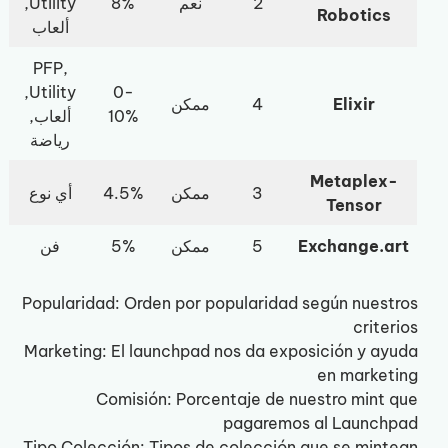
2
نعم
8%
Utility,
Robotics
ألعاب
PFP,
Utility,
0-
Elixir
4
ممكن
10%
ألعاب,
رياضة
Metaplex-
3
ممكن
4.5%
أي نوع
Tensor
Exchange.art
5
ممكن
5%
فن
Popularidad: Orden por popularidad según nuestros
criterios
Marketing: El launchpad nos da exposición y ayuda
en marketing
Comisión: Porcentaje de nuestro mint que
pagaremos al Launchpad
Tipo Colección: Tipos de colección que se mintean