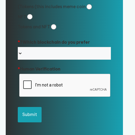
Tokens (this includes meme coin)
NFT
Tokens and NFT
*
Which blockchain do you prefer?
*
Human Verification
Submit