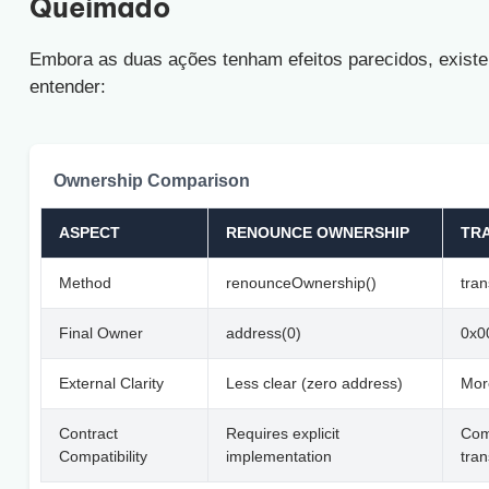
Queimado
Embora as duas ações tenham efeitos parecidos, existe
entender:
Ownership Comparison
ASPECT
RENOUNCE OWNERSHIP
TR
Method
renounceOwnership()
tra
Final Owner
address(0)
0x0
External Clarity
Less clear (zero address)
More
Contract
Requires explicit
Comp
Compatibility
implementation
tra