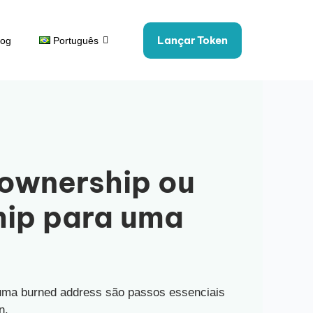
Lançar Token
log
Português
ownership ou
hip para uma
 uma burned address são passos essenciais
n.