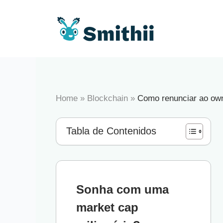
Pular
para
o
conteúdo
Home
»
Blockchain
»
Como renunciar ao ow
Tabla de Contenidos
Sonha com uma
market cap