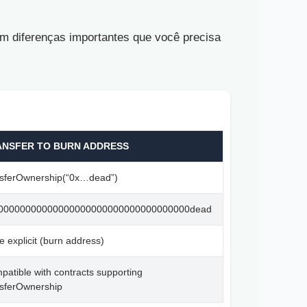
m diferenças importantes que você precisa
ANSFER TO BURN ADDRESS
nsferOwnership(“0x…dead”)
00000000000000000000000000000000000dead
 explicit (burn address)
atible with contracts supporting
nsferOwnership