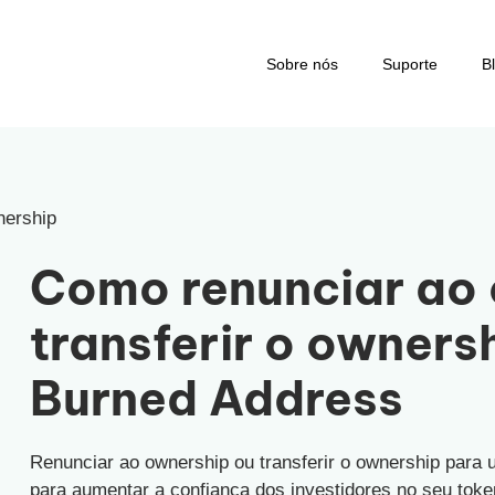
Sobre nós
Suporte
B
nership
Como renunciar ao 
transferir o owners
Burned Address
Renunciar ao ownership ou transferir o ownership para
para aumentar a confiança dos investidores no seu toke