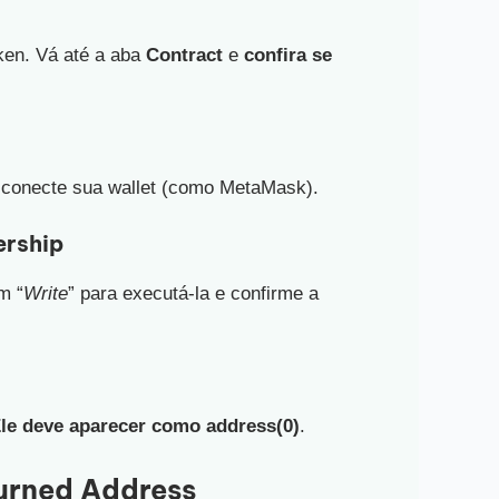
oken. Vá até a aba
Contract
e
confira se
 conecte sua wallet (como MetaMask).
ership
m “
Write
” para executá-la e confirme a
le deve aparecer como address(0)
.
urned Address