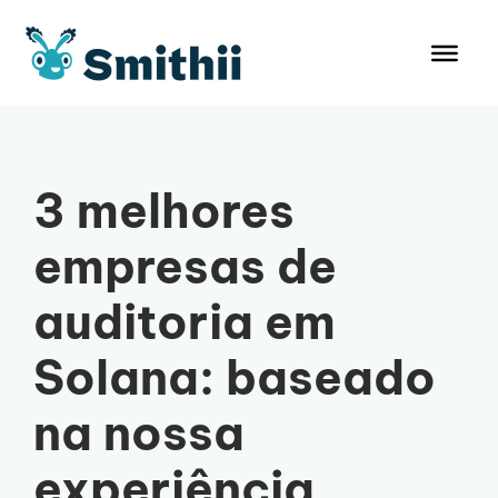
Pular
para
o
conteúdo
3 melhores
empresas de
auditoria em
Solana: baseado
na nossa
experiência