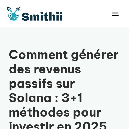
Aller
au
contenu
Comment générer
des revenus
passifs sur
Solana : 3+1
méthodes pour
investir en 2025