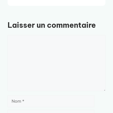
Laisser un commentaire
Commentaire
Nom
E-