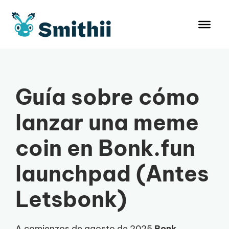
Saltar
al
contenido
Guía sobre cómo
lanzar una meme
coin en Bonk.fun
launchpad (Antes
Letsbonk)
A comienzos de agosto de 2025
Bonk