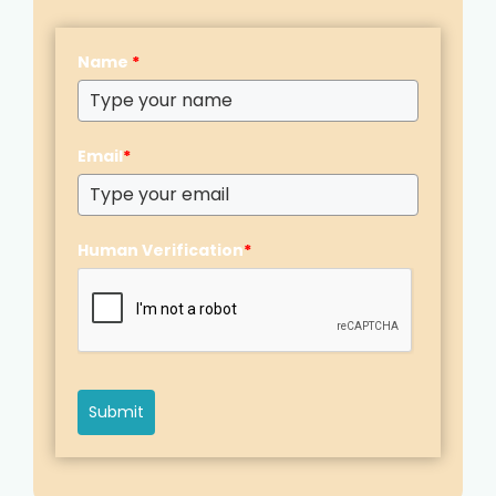
Name
*
Email
*
Human Verification
*
Submit