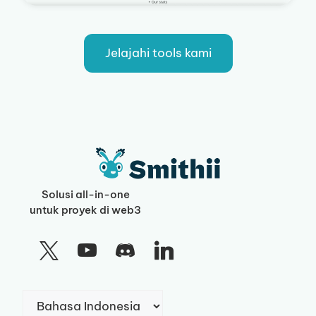
Jelajahi tools kami
Solusi all-in-one
untuk proyek di web3
Pilih
sebuah