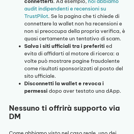
connetterti
. Ad esempio,
noi abbiamo
audit indipendenti e recensioni su
TrustPilot
. Se la pagina che ti chiede di
connettere la wallet non ha recensioni e
non si preoccupa della propria verifica, è
quasi certamente un tentativo di scam.
Salva i siti ufficiali tra i preferiti
ed
evita di affidarti al motore di ricerca: a
volte può mostrare pagine fraudolente
come risultati sponsorizzati al posto del
sito ufficiale.
Disconnetti la wallet e revoca i
permessi
dopo aver testato una dApp.
Nessuno ti offrirà supporto via
DM
Come abbiamo visto nel caso reale, uno dei