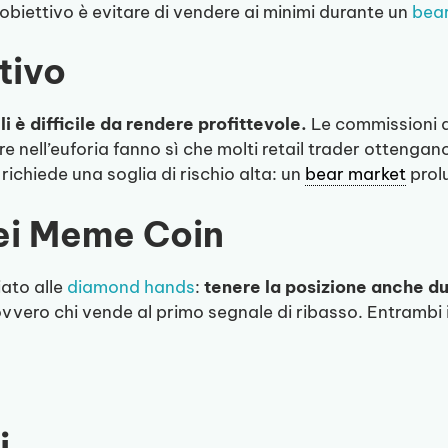
’obiettivo è evitare di vendere ai minimi durante un
bea
tivo
i è difficile da rendere profittevole.
Le commissioni di 
nell’euforia fanno sì che molti retail trader ottengano 
 richiede una soglia di rischio alta: un
bear market
prol
ei Meme Coin
iato alle
diamond hands
:
tenere la posizione anche du
ovvero chi vende al primo segnale di ribasso. Entrambi
i