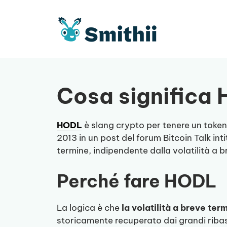
Vai
al
contenuto
Cosa significa 
HODL
è slang crypto per tenere un token
2013 in un post del forum Bitcoin Talk in
termine, indipendente dalla volatilità a b
Perché fare HODL
La logica è che
la volatilità a breve te
storicamente recuperato dai grandi ribass