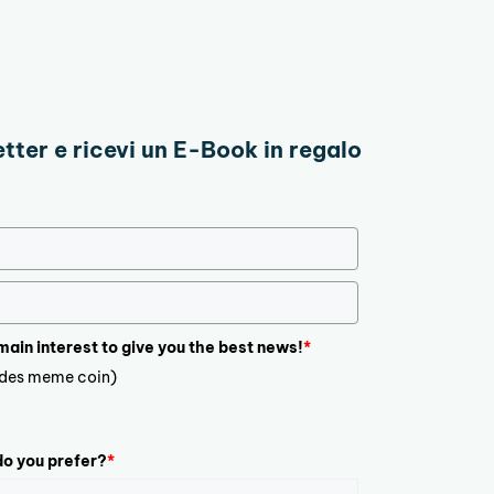
etter e ricevi un E-Book in regalo
 main interest to give you the best news!
*
ludes meme coin)
o you prefer?
*