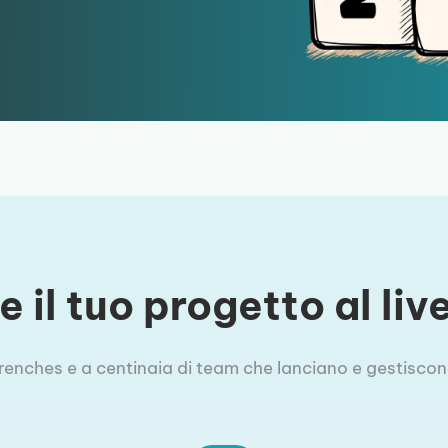
 il tuo progetto al li
 trenches e a centinaia di team che lanciano e gestiscono