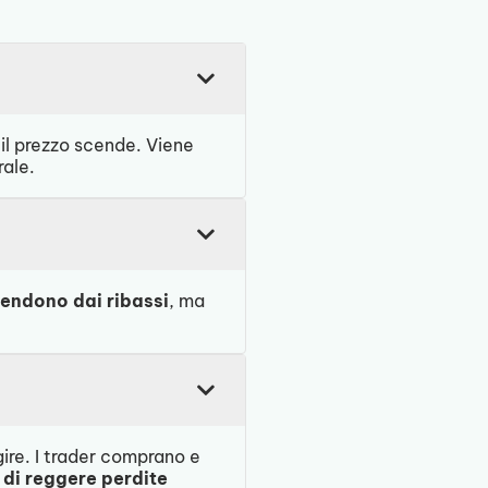
il prezzo scende. Viene
rale.
prendono dai ribassi
, ma
gire. I trader comprano e
 di reggere perdite