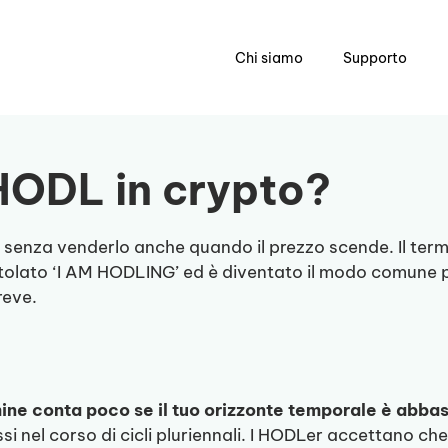
Chi siamo
Supporto
HODL in crypto?
 senza venderlo anche quando il prezzo scende. Il termi
titolato ‘I AM HODLING’ ed è diventato il modo comune p
reve.
rmine conta poco se il tuo orizzonte temporale è abba
i nel corso di cicli pluriennali. I HODLer accettano ch