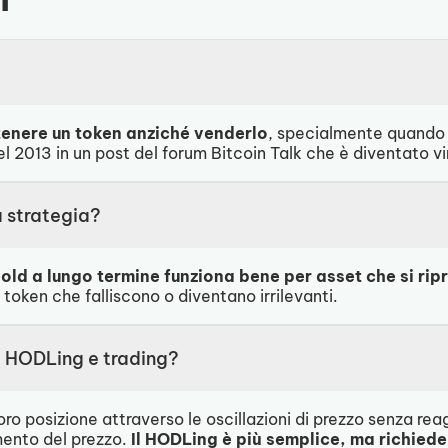
tenere un token anziché venderlo
, specialmente quando 
el 2013 in un post del forum Bitcoin Talk che è diventato vi
a strategia?
 hold a lungo termine funziona bene per asset che si ri
i token che falliscono o diventano irrilevanti.
ra HODLing e trading?
o posizione attraverso le oscillazioni di prezzo senza rea
mento del prezzo.
Il HODLing è più semplice, ma richiede