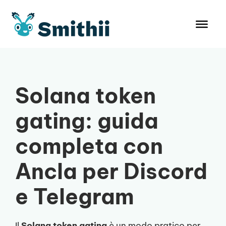
Vai
al
contenuto
Solana token
gating: guida
completa con
Ancla per Discord
e Telegram
Il
Solana token gating
è un modo pratico per