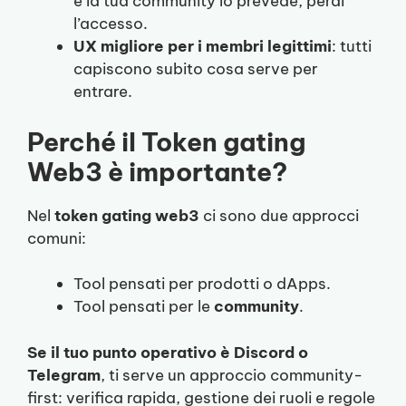
e la tua community lo prevede, perdi
l’accesso.
UX migliore per i membri legittimi
: tutti
capiscono subito cosa serve per
entrare.
Perché il Token gating
Web3 è importante?
Nel
token gating web3
ci sono due approcci
comuni:
Tool pensati per prodotti o dApps.
Tool pensati per le
community
.
Se il tuo punto operativo è Discord o
Telegram
, ti serve un approccio community-
first: verifica rapida, gestione dei ruoli e regole