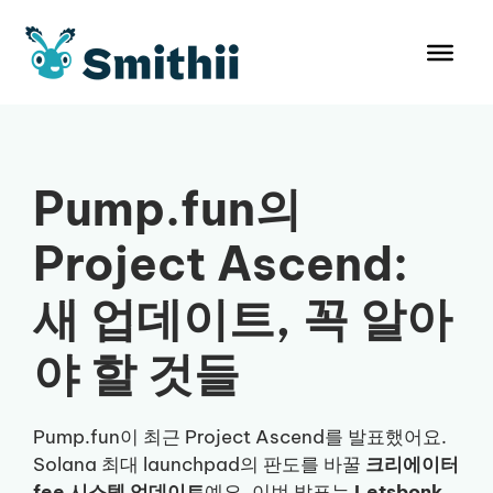
컨
텐
츠
로
건
너
뛰
Pump.fun의
기
Project Ascend:
새 업데이트, 꼭 알아
야 할 것들
Pump.fun이 최근 Project Ascend를 발표했어요.
Solana 최대 launchpad의 판도를 바꿀
크리에이터
fee 시스템 업데이트
예요. 이번 발표는
Letsbonk