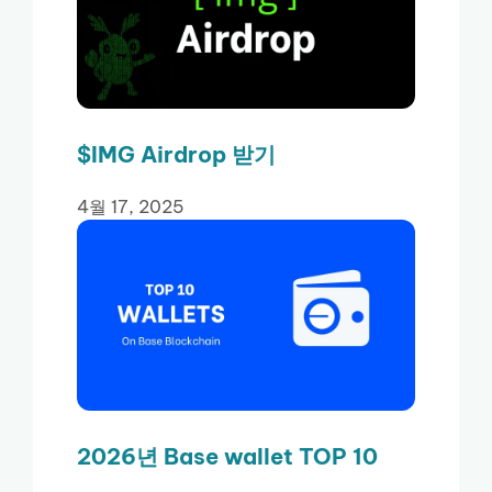
$IMG Airdrop 받기
4월 17, 2025
2026년 Base wallet TOP 10