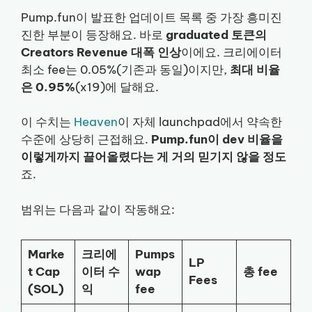
Pump.fun이 발표한 업데이트 목록 중 가장 흥미진
진한 부분이 등장해요. 바로
graduated 토큰의
Creators Revenue 대폭 인상
이에요. 크리에이터
최소 fee는 0.05%(기존과 동일)이지만,
최대 비율
은 0.95%
(x19)에 달해요.
이 수치는
Heaven
이 자체 launchpad에서 약속한
수준에 상당히 근접해요.
Pump.fun이 dev 비율을
이렇게까지 끌어올렸다는 게 거의 믿기지 않을 정도
죠.
범위는 다음과 같이 작동해요:
Marke
크리에
Pumps
LP
t Cap
이터 수
wap
총 fee
Fees
(SOL)
익
fee