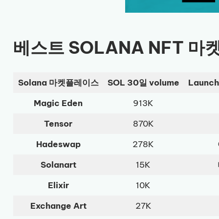
베스트 SOLANA NFT 
Solana 마켓플레이스
SOL 30일 volume
Launc
Magic Eden
913K
Tensor
870K
Hadeswap
278K
Solanart
15K
Elixir
10K
Exchange Art
27K