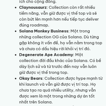
ích cho cộng đồng.
Claynousaurz
: Collection còn rất nhiều
tiềm năng, vẫn giữ được vị thế top và sẽ
còn bứt lên mạnh hơn nếu tiếp tục deliver
đúng roadmap.
Solana Monkey Business
: Một trong
những collection OG của Solana. Dù từng
gặp không ít vấn đề, họ vẫn nằm trong top
và chưa có dấu hiệu rời khỏi vị trí đó.
Degenerate Ape Academy
: Một
collection đời đầu khác của Solana. Có bề
dày lịch sử và từ trước đến nay vẫn luôn
giữ được vị thế trong top.
Okay Bears
: Collection được hype mạnh từ
khi launch và vẫn giữ được vị trí top. Họ
chưa tạo ra quá nhiều utility, nhưng vẫn
được xem là một trong những dự án tốt
nhất trên Solana.