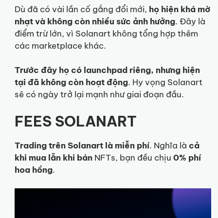
Dù đã có vài lần cố gắng đổi mới,
họ hiện khá mờ
nhạt và không còn nhiều sức ảnh hưởng
. Đây là
điểm trừ lớn, vì Solanart không tổng hợp thêm
các marketplace khác.
Trước đây họ có launchpad riêng, nhưng hiện
tại đã không còn hoạt động
. Hy vọng Solanart
sẽ có ngày trở lại mạnh như giai đoạn đầu.
FEES SOLANART
Trading trên Solanart là miễn phí
. Nghĩa là
cả
khi mua lẫn khi bán
NFTs, bạn đều chịu
0% phí
hoa hồng
.