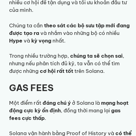
nhiều cơ hội để tận dụng và tối ưu khoản đầu tư
của mình.
Chúng ta cần
theo sát các bộ sưu tập mới đang
được tạo ra
và nhắm vào những bộ có nhiều
Hype
và
kỳ vọng
nhất.
Trong nhiều trường hợp,
chúng ta sẽ chọn sai
,
nhưng nếu phân tích đủ kỹ, ta vẫn có thể tìm
được những
cơ hội
rất tốt
trên Solana.
GAS FEES
Một điểm rất
đáng chú ý
ở Solana là
mạng hoạt
động cực kỳ ổn định
, đồng thời mang lại
gas
fees cực thấp
.
Solana vận hành bằng Proof of History và
có thể