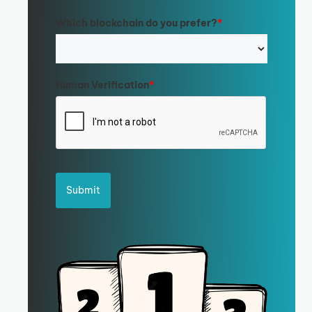
Which blockchain do you prefer?
*
Human Verification
*
Submit