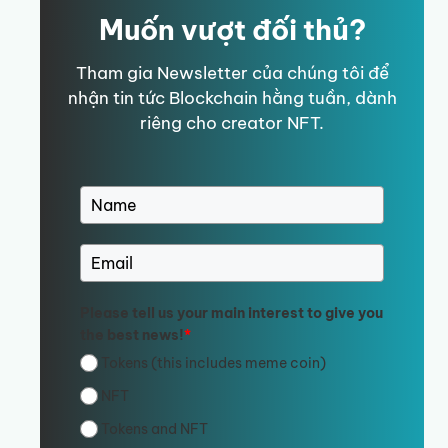
Muốn vượt đối thủ?
Tham gia Newsletter của chúng tôi để
nhận tin tức Blockchain hằng tuần, dành
riêng cho creator NFT.
Please tell us your main interest to give you
the best news!
*
Tokens (this includes meme coin)
NFT
Tokens and NFT