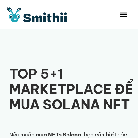
Chuyển
đến
nội
dung
TOP 5+1
MARKETPLACE ĐỂ
MUA SOLANA NFT
Nếu muốn
mua NFTs Solana
, bạn cần
biết
các