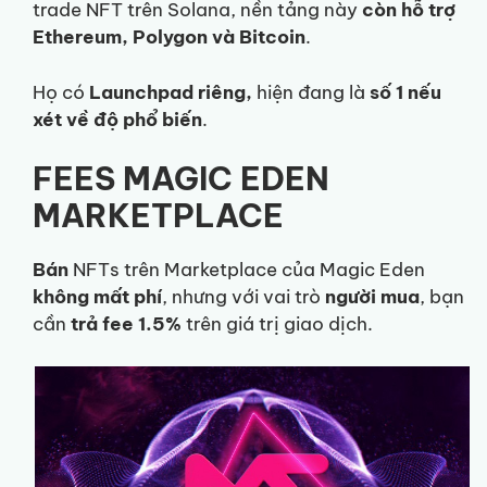
trade NFT trên Solana, nền tảng này
còn hỗ trợ
Ethereum, Polygon và Bitcoin
.
Họ có
Launchpad riêng,
hiện đang là
số 1 nếu
xét về độ phổ biến
.
FEES MAGIC EDEN
MARKETPLACE
Bán
NFTs trên Marketplace của Magic Eden
không mất phí
, nhưng với vai trò
người mua
, bạn
cần
trả fee 1.5%
trên giá trị giao dịch.