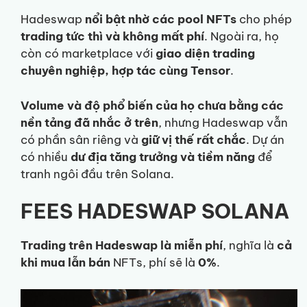
Hadeswap
nổi bật nhờ các pool NFTs
cho phép
trading tức thì và không mất phí
. Ngoài ra, họ
còn có marketplace với
giao diện trading
chuyên nghiệp, hợp tác cùng Tensor
.
Volume và độ phổ biến của họ chưa bằng các
nền tảng đã nhắc ở trên
, nhưng Hadeswap vẫn
có phần sân riêng và
giữ vị thế
rất chắc
. Dự án
có nhiều
dư địa tăng trưởng và tiềm năng
để
tranh ngôi đầu trên Solana.
FEES HADESWAP SOLANA
Trading trên Hadeswap là miễn phí
, nghĩa là
cả
khi mua lẫn bán
NFTs, phí sẽ là
0%
.