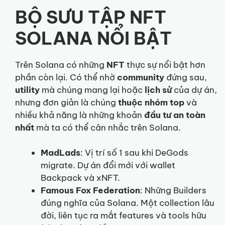
BỘ SƯU TẬP NFT
SOLANA NỔI BẬT
Trên Solana có những
NFT
thực sự nổi bật hơn
phần còn lại. Có thể nhờ
community
đứng sau,
utility
mà chúng mang lại hoặc
lịch sử
của dự án,
nhưng đơn giản là chúng
thuộc nhóm top
và
nhiều khả năng là những khoản
đầu tư
an toàn
nhất
mà ta có thể cân nhắc trên Solana.
MadLads
: Vị trí số 1 sau khi DeGods
migrate. Dự án đổi mới với wallet
Backpack và xNFT.
Famous Fox Federation
: Những Builders
đúng nghĩa của Solana. Một collection lâu
đời, liên tục ra mắt features và tools hữu