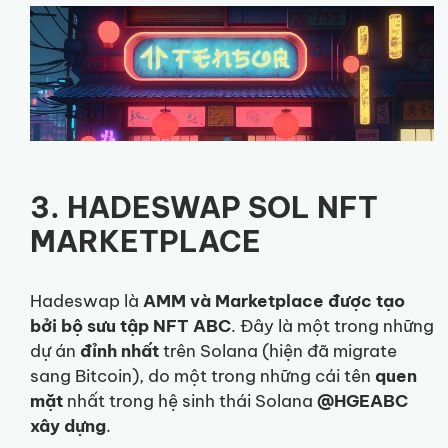
3. HADESWAP SOL NFT
MARKETPLACE
Hadeswap là
AMM và Marketplace được tạo
bởi bộ sưu tập NFT ABC
. Đây là một trong những
dự án
đỉnh nhất
trên Solana (hiện đã migrate
sang Bitcoin), do một trong những cái tên
quen
mặt
nhất trong hệ sinh thái Solana
@HGEABC
xây dựng
.