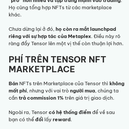
“pro” hơn nhiều và tập trung mạnh vào trading
.
Họ cũng tổng hợp NFTs từ các marketplace
khác.
Chưa dừng lại ở đó,
họ còn ra mắt launchpad
riêng với sự hợp tác của Metaplex
. Điều này rõ
ràng đẩy Tensor lên một vị thế còn thuận lợi hơn.
PHÍ TRÊN TENSOR NFT
MARKETPLACE
Bán
NFTs trên Marketplace của Tensor thì
không
mất phí
, nhưng với vai trò
người mua
, chúng ta
cần
trả commission 1%
trên giá trị giao dịch.
Ngoài ra, Tensor
có hệ thống điểm
để về sau
bạn có thể
đổi
lấy
reward
.