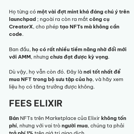
Họ từng có
một vài đợt mint khá đáng chú ý trên
launchpad
; ngoài ra còn ra mắt
công cụ
CreatorX
, cho phép
tạo NFTs mà không cần
code
.
Ban đầu,
họ có rất nhiều tiềm năng nhờ đổi mới
với AMM
, nhưng
chưa đạt được kỳ vọng
.
Dù vậy, họ vẫn còn đó. Đây là
nơi tốt nhất để
mua NFT trong bộ sưu tập của họ
, và hãy xem
liệu họ có tăng trưởng được không.
FEES ELIXIR
Bán
NFTs trên Marketplace của Elixir
không tốn
phí
, nhưng với vai trò
người mua
, chúng ta phải
trả phí 1%
trên giá trị giao dịch.