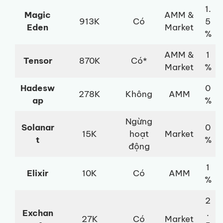
1.
Magic
AMM &
913K
Có
5
Eden
Market
%
AMM &
1
Tensor
870K
Có*
Market
%
Hadesw
0
278K
Không
AMM
ap
%
Ngừng
Solanar
0
15K
hoạt
Market
t
%
động
1
Elixir
10K
Có
AMM
%
2
Exchan
.
27K
Có
Market