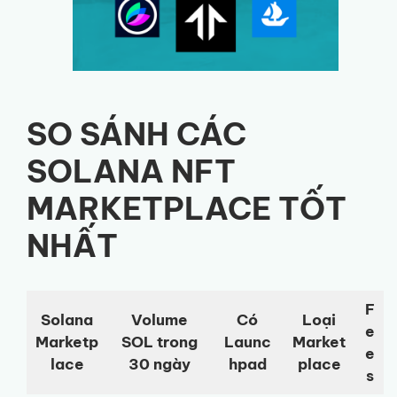
SO SÁNH CÁC
SOLANA NFT
MARKETPLACE TỐT
NHẤT
F
Solana
Volume
Có
Loại
e
Marketp
SOL trong
Launc
Market
e
lace
30 ngày
hpad
place
s