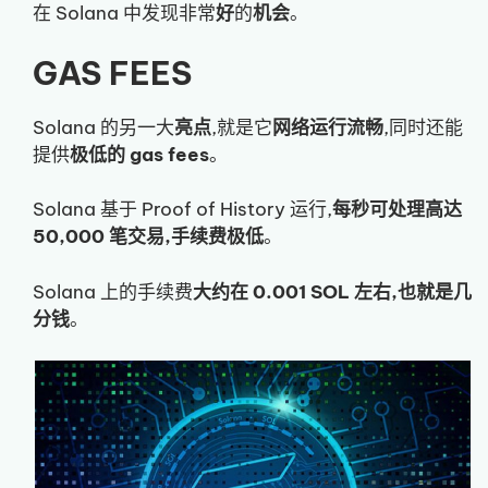
在 Solana 中发现非常
好
的
机会
。
GAS FEES
Solana 的另一大
亮点
,就是它
网络运行流畅
,同时还能
提供
极低的 gas fees
。
Solana 基于 Proof of History 运行,
每秒可处理高达
50,000 笔交易,手续费极低
。
Solana 上的手续费
大约在 0.001 SOL 左右,也就是几
分钱
。