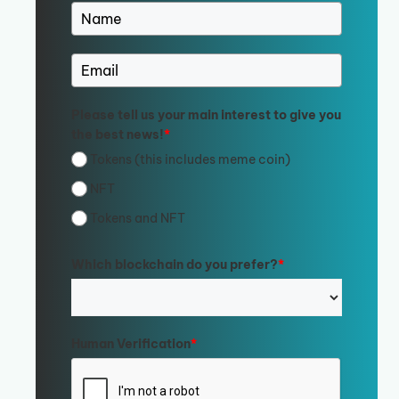
Please tell us your main interest to give you
the best news!
*
Tokens (this includes meme coin)
NFT
Tokens and NFT
Which blockchain do you prefer?
*
Human Verification
*