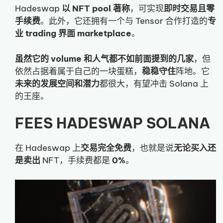
Hadeswap
以 NFT pool 著称
，可实现
即时交易且零
手续费
。此外，它还拥有一个与 Tensor 合作打造的
专
业 trading 界面 marketplace
。
虽然它的 volume 和人气都不如前面提到的几家
，但
依然占据着属于自己的一块蛋糕，
稳稳守住
阵地。它
未来的发展空间和潜力
都很大，有望冲击 Solana 上
的王座。
FEES HADESWAP SOLANA
在 Hadeswap 上
交易完全免费
，也就是说
无论买入还
是卖出
NFT，手续费都是
0%
。