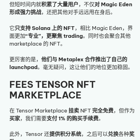
但短时间内就
积累了大量用户
，不仅
对 Magic Eden
形成强力挑战
，还把其他对手远远甩在身后。
它
只支持 Solana 上的 NFT
，相比 Magic Eden，界
面更加
“专业”，更聚焦 trading
。同时也会聚合其他
marketplace 的 NFT。
更厉害的是，
他们与 Metaplex 合作推出了自己的
launchpad
。毫无疑问，这让他们的地位更加稳固。
FEES TENSOR NFT
MARKETPLACE
在 Tensor Marketplace
挂卖
NFT
完全免费
，但作为
买家
，我们需要
支付 1% 的购买手续费
。
此外，Tensor 还
提供积分系统
，之后可以
兑换
各种
奖