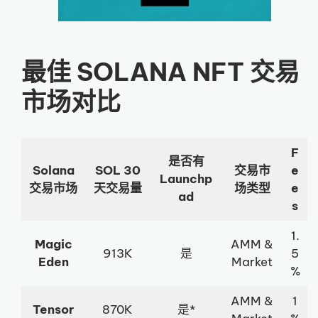
最佳 SOLANA NFT 交易
市场对比
F
是否有
Solana
SOL 30
交易市
e
Launchp
交易市场
天交易量
场类型
e
ad
s
1.
Magic
AMM &
913K
是
5
Eden
Market
%
AMM &
1
Tensor
870K
是*