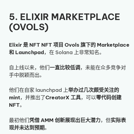
5. ELIXIR MARKETPLACE
(OVOLS)
Elixir 是 NFT NFT 项目 Ovols 旗下的 Marketplace
和 Launchpad
，在 Solana 上非常知名。
自上线以来，他们
一直比较低调
，未能在众多竞争对
手中脱颖而出。
他们在自家 launchpad 上
举办过几次颇受关注的
mint
，并推出了
CreatorX 工具
，可以
零代码创建
NFT
。
最初他们
凭借 AMM 创新展现出巨大潜力
，但
实际表
现并未达到预期
。