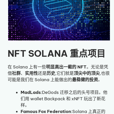
NFT SOLANA 重点项目
在 Solana 上有一些
明显高出一截的 NFT
。无论是凭
借
社群
、
实用性
还是
历史
,它们就是
顶尖中的顶尖
,也很
可能是我们在 Solana 上能做出的
最稳健的投资
。
MadLads
:DeGods 迁移之后的头号项目。他
们用 wallet Backpack 和 xNFT 玩出了新花
样。
Famous Fox Federation
:Solana 上真正的