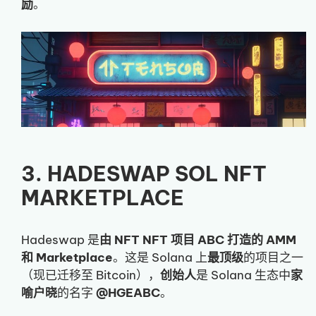
励
。
3. HADESWAP SOL NFT
MARKETPLACE
Hadeswap 是
由 NFT NFT 项目 ABC 打造的 AMM
和 Marketplace
。这是 Solana 上
最顶级
的项目之一
（现已迁移至 Bitcoin），
创始人
是 Solana 生态中
家
喻户晓
的名字
@HGEABC
。