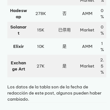
Market
%
Hadesw
0
278K
否
AMM
ap
%
Solanar
0
15K
已停用
Market
t
%
1
Elixir
10K
是
AMM
%
2.
Exchan
27K
是
Market
5
ge Art
%
Los datos de la tabla son de la fecha de
redacción de este post, algunos pueden haber
cambiado.