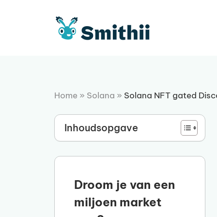
Ga
naar
de
inhoud
Home
»
Solana
»
Solana NFT gated Disc
Inhoudsopgave
Droom je van een
miljoen market