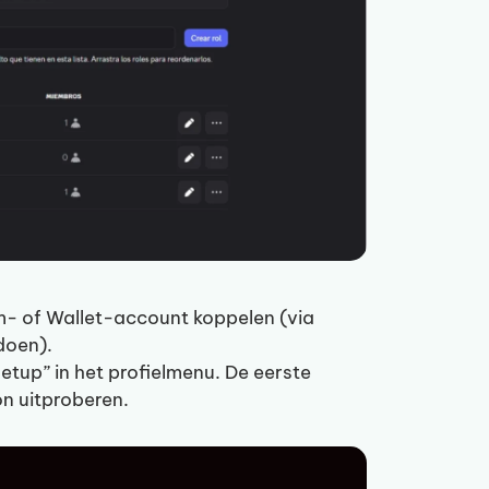
am- of Wallet-account koppelen (via
doen).
etup” in het profielmenu. De eerste
on uitproberen.