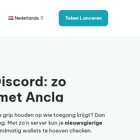
Token Lanceren
Nederlands
iscord: zo
 met Ancla
e grip houden op wie toegang krijgt? Dan
g. Met zo’n server kun je
nieuwsgierige
andmatig wallets te hoeven checken.