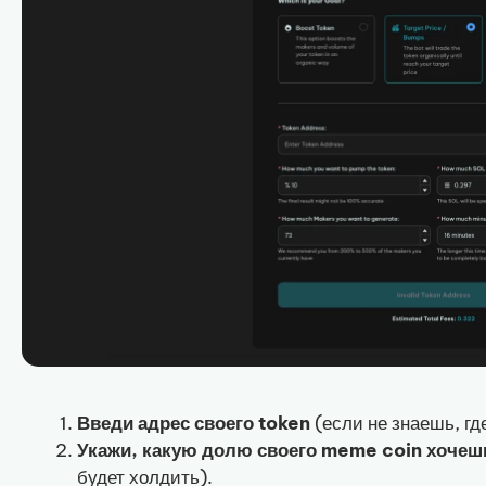
Введи адрес своего token
(если не знаешь, где
Укажи, какую долю своего meme coin хоче
будет холдить).