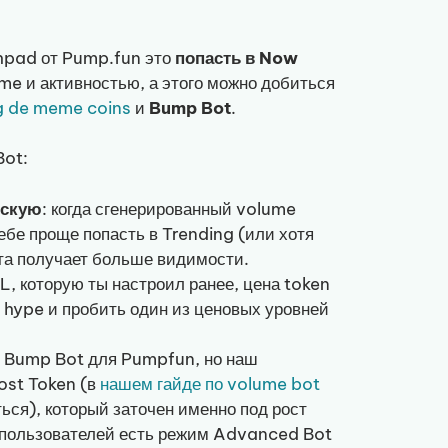
hpad от Pump.fun это
попасть в Now
ume и активностью, а этого можно добиться
g de meme coins
и
Bump Bot
.
Bot:
ескую
: когда сгенерированный volume
бе проще попасть в Trending (или хотя
та получает больше видимости.
L, которую ты настроил ранее, цена token
ь hype и пробить один из ценовых уровней
е Bump Bot для Pumpfun, но наш
ost Token (в
нашем гайде по volume bot
ься), который заточен именно под рост
 пользователей есть режим Advanced Bot