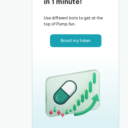
in 1 minute!
Use different bots to get at the
top of Pump.fun.
Boost my token