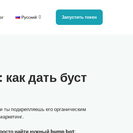
Запустить токен
ог
Русский
 как дать буст
и ты подкрепляешь его органическим
маркетинг.
просто найти нужный bump bot
: