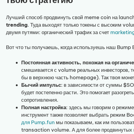
Лучший способ продвинуть свой meme coin на launc
trending
. Туда выходят только токены с высоким vol
двумя путями: органический трафик за счет
marketin
Вот что ты получаешь, когда используешь наш Bump 
Постоянная активность, похожая на органич
смешивается с volume реальных инвесторов, те
бы в верхнюю часть homepage). Так твоя моне
Бычий импульс
: в зависимости от суммы $SO
будет постепенно расти. Это помогает разогрет
сопротивления.
Полная настройка
: здесь мы говорим о режим
инструмент также позволяет выбрать режим Bo
для Pump.fun
мы показываем, как им пользоват
transaction volume. А для более продвинутых