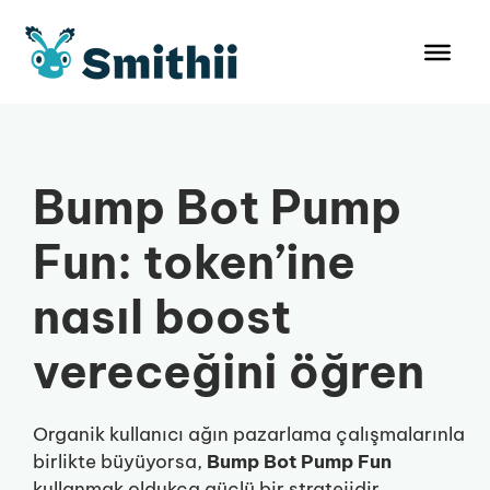
İçeriğe
atla
Bump Bot Pump
Fun: token’ine
nasıl boost
vereceğini öğren
Organik kullanıcı ağın pazarlama çalışmalarınla
birlikte büyüyorsa,
Bump Bot Pump Fun
kullanmak oldukça güçlü bir stratejidir.