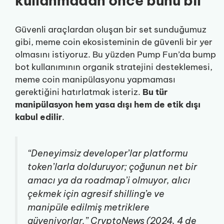
kullanmadan önce bunu bil
Güvenli araçlardan oluşan bir set sunduğumuz
gibi, meme coin ekosisteminin de güvenli bir yer
olmasını istiyoruz. Bu yüzden Pump Fun’da bump
bot kullanımının organik stratejini desteklemesi,
meme coin manipülasyonu yapmaması
gerektiğini hatırlatmak isteriz.
Bu tür
manipülasyon hem yasa dışı hem de etik dışı
kabul edilir
.
“Deneyimsiz developer’lar platformu
token’larla dolduruyor; çoğunun net bir
amacı ya da roadmap’i olmuyor, alıcı
çekmek için agresif shilling’e ve
manipüle edilmiş metriklere
güveniyorlar.”
CryptoNews (2024, 4 de