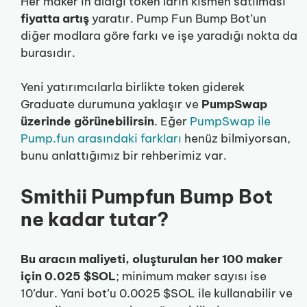
Her maker’ın aldığı token’ların kısmen satılması
fiyatta artış
yaratır. Pump Fun Bump Bot’un
diğer modlara göre farkı ve işe yaradığı nokta da
burasıdır.
Yeni yatırımcılarla birlikte token giderek
Graduate durumuna yaklaşır ve
PumpSwap
üzerinde görünebilirsin
. Eğer
PumpSwap ile
Pump.fun arasındaki farkları
henüz bilmiyorsan,
bunu anlattığımız bir rehberimiz var.
Smithii Pumpfun Bump Bot
ne kadar tutar?
Bu aracın maliyeti, oluşturulan her 100 maker
için 0.025 $SOL
; minimum maker sayısı ise
10’dur. Yani bot’u 0.0025 $SOL ile kullanabilir ve