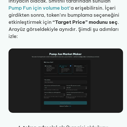
ihtiyacın olacak. Smithii tarafından sunulan
Pump Fun için volume bot
‘a erişebilirsin. İçeri
girdikten sonra, token’ını bumplama seçeneğini
etkinleştirmek için
“Target Price” modunu seç
.
Arayüz görseldekiyle aynıdır. Şimdi şu adımları
izle: