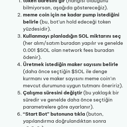
token adresini gir
(hangisi olduğunu
bilmiyorsan, aşağıda göstereceğiz).
meme coin için ne kadar pump istediğini
belirle
(bu, bot’un hold edeceği token
yüzdesidir).
Kullanmayı planladığın SOL miktarını seç
(her alım/satım buradan yapılır ve genelde
0.001 $SOL olan network fees buradan
ödenir).
Üretmek istediğin maker sayısını belirle
(daha önce seçtiğin $SOL ile denge
kurmanı ve maker sayısını meme coin’ın
mevcut durumuna uygun tutmanı öneririz).
Çalışma süresini değiştir
(bu yaklaşık bir
süredir ve genelde daha önce seçtiğin
parametrelere göre ayarlanır).
“Start Bot” butonuna tıkla
(buton,
yapılandırma doğrulandıktan sonra