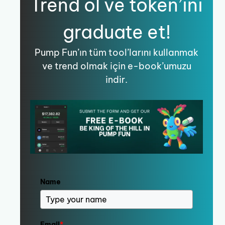
Trend ol ve token’ını
graduate et!
Pump Fun’ın tüm tool’larını kullanmak
ve trend olmak için e-book’umuzu
indir.
Name
Email
*