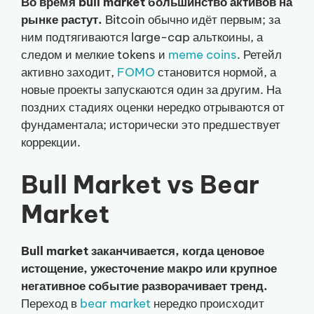
Во время bull market большинство активов на
рынке растут.
Bitcoin обычно идёт первым; за
ним подтягиваются large-cap альткоины, а
следом и мелкие tokens и
meme coins
. Ретейл
активно заходит,
FOMO
становится нормой, а
новые проекты запускаются один за другим. На
поздних стадиях оценки нередко отрываются от
фундаментала; исторически это предшествует
коррекции.
Bull Market vs Bear
Market
Bull market заканчивается, когда ценовое
истощение, ужесточение макро или крупное
негативное событие разворачивает тренд.
Переход в
bear market
нередко происходит