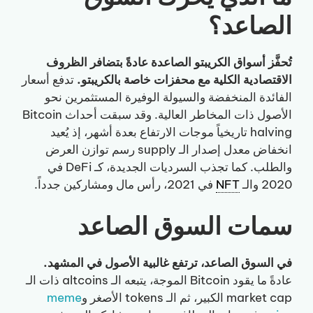
الصاعد؟
تُحفَّز أسواق الكريبتو الصاعدة عادةً بتضافر الظروف
الاقتصادية الكلية مع محفزات خاصة بالكريبتو.
تدفع أسعار
الفائدة المنخفضة والسيولة الوفيرة المستثمرين نحو
الأصول ذات المخاطر العالية. وقد سبقت أحداث Bitcoin
halving تاريخياً موجات الارتفاع بعدة أشهر، إذ يُعيد
انخفاض معدل إصدار الـ supply رسم توازن العرض
والطلب. كما تجذب السرديات الجديدة، كـ DeFi في
2020 والـ
NFT
في 2021، رأس مال ومشاركين جدداً.
سمات السوق الصاعد
في السوق الصاعد، ترتفع غالبية الأصول في المشهد.
عادةً ما يقود Bitcoin الموجة، يتبعه الـ altcoins ذات الـ
market cap الكبير، ثم الـ tokens الأصغر و
meme