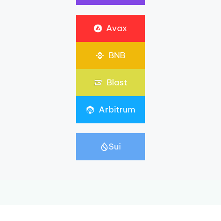
Avax
BNB
Blast
Arbitrum
Sui