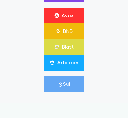
Avax
BNB
Blast
Arbitrum
Sui