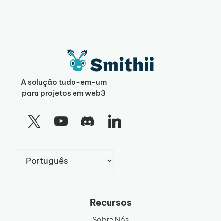
A solução tudo-em-um
para projetos em web3
Escolha
um
idioma
Recursos
Sobre Nós