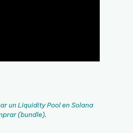
r un Liquidity Pool en Solana
mprar (bundle)
.