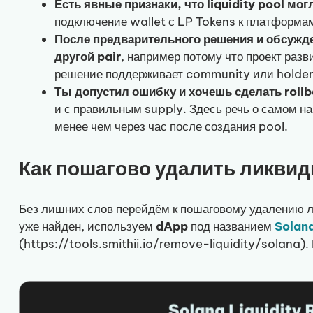
Есть явные признаки, что liquidity pool м
подключение wallet с LP Tokens к платформам
После предварительного решения и обсужде
другой pair
, например потому что проект разв
решение поддерживает community или holder
Ты допустил ошибку и хочешь сделать roll
и с правильным supply. Здесь речь о самом н
менее чем через час после создания pool.
Как пошагово удалить ликвид
Без лишних слов перейдём к пошаговому удалению 
уже найден, используем
dApp
под названием
Solana
(https://tools.smithii.io/remove-liquidity/solana)