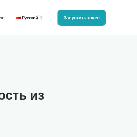
Запустить токен
ог
Русский
ость из