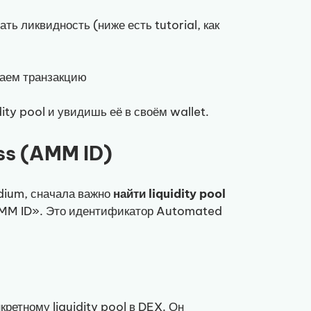
ть ликвидность (ниже есть tutorial, как
аем транзакцию
dity pool и увидишь её в своём wallet.
ess (AMM ID)
dium, сначала важно
найти liquidity pool
«AMM ID». Это идентификатор Automated
нкретному liquidity pool в DEX. Он