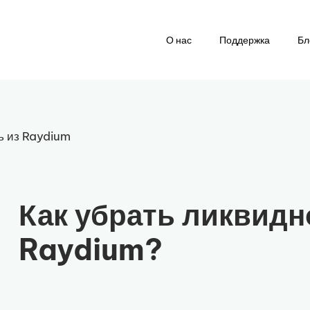
О нас
Поддержка
Бл
ь из Raydium
Как убрать ликвидн
Raydium?