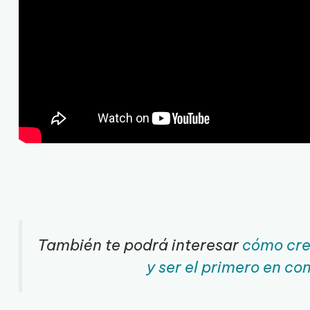
También te podrá interesar
cómo crea
y ser el primero en co