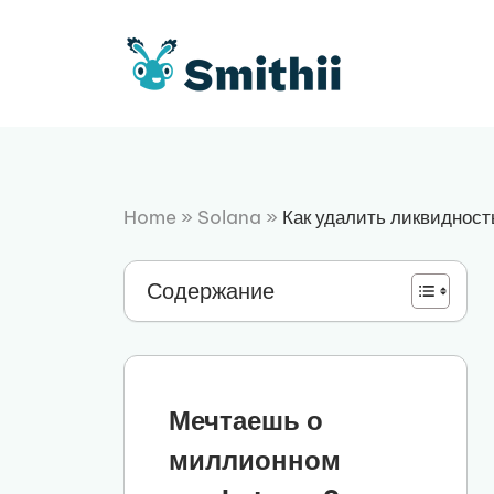
Перейти
к
содержимому
Home
»
Solana
»
Как удалить ликвидност
Содержание
Мечтаешь о
миллионном