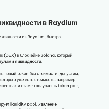
ликвидности в Raydium
иквидности из Raydium, быстро
к (DEX) в блокчейне Solana, который
 пулами ликвидности
.
сть новый token без стоимости, допустим,
 которого уже есть стоимость, например
ичествах и взамен получаешь token pair,
ирует liquidity pool. Удаление