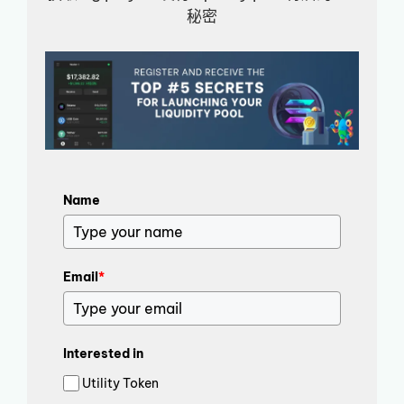
秘密
Name
Email
*
Interested in
Utility Token