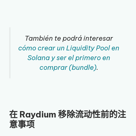
También te podrá interesar
cómo crear un Liquidity Pool en
Solana y ser el primero en
comprar (bundle)
.
在 Raydium 移除流动性前的注
意事项