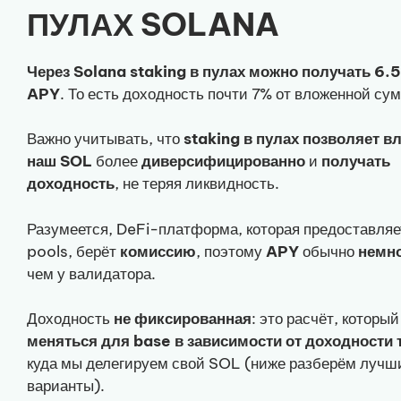
ПУЛАХ SOLANA
Через Solana staking в пулах можно получать 6.
APY
. То есть доходность почти 7% от вложенной су
Важно учитывать, что
staking в пулах позволяет в
наш SOL
более
диверсифицированно
и
получать
доходность
, не теряя ликвидность.
Разумеется, DeFi-платформа, которая предоставляе
pools, берёт
комиссию
, поэтому
APY
обычно
немн
чем у валидатора.
Доходность
не фиксированная
: это расчёт, которы
меняться для base в зависимости от доходности
куда мы делегируем свой SOL (ниже разберём лучш
варианты).