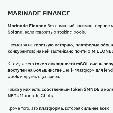
MARINADE FINANCE
Marinade
Finance
без сомнений занимает
первое 
Solana
, если говорить о staking pools.
Несмотря на
короткую историю, платформа обошл
конкурентов: на ней застейкано почти 5 MILLONE
К тому же его
token ликвидности mSOL очень поп
доступен
на
большинстве
DeFi-платформ для lend
pools и других сценариев.
Также
у них есть собственный token $MNDE и кол
NFTs
Marinade Chefs.
Кроме того, это
платформа
, которая
сильнее всех