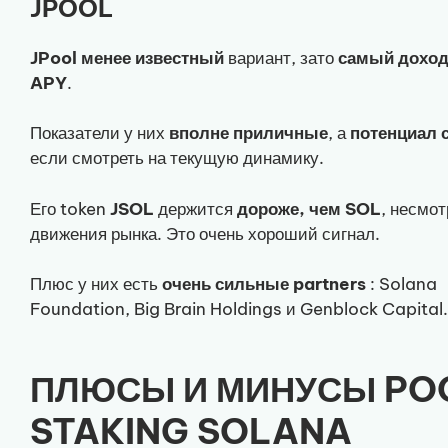
JPOOL
JPool
менее
известный
вариант, зато
самый дохо
APY
.
Показатели у них
вполне
приличные
, а
потенциал
если смотреть на текущую динамику.
Его token
JSOL
держится
дороже, чем SOL
, несмот
движения рынка. Это очень хороший сигнал.
Плюс у них есть
очень сильные partners
: Solana
Foundation, Big Brain Holdings и Genblock Capital.
ПЛЮСЫ И МИНУСЫ PO
STAKING SOLANA