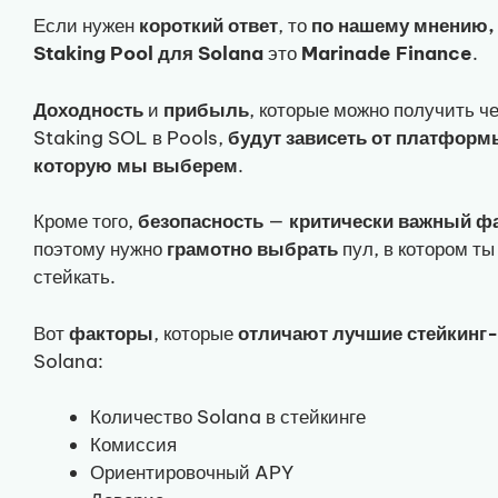
Если нужен
короткий
ответ
, то
по нашему мнению
Staking Pool для Solana
это
Marinade
Finance
.
Доходность
и
прибыль
, которые можно получить ч
Staking SOL в Pools,
будут зависеть от платформ
которую мы выберем
.
Кроме того,
безопасность
—
критически важный
ф
поэтому нужно
грамотно
выбрать
пул, в котором т
стейкать.
Вот
факторы
, которые
отличают лучшие стейкинг
Solana:
Количество Solana в стейкинге
Комиссия
Ориентировочный APY