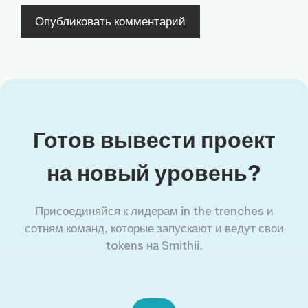
Готов вывести проект
на новый уровень?
Присоединяйся к лидерам in the trenches и
сотням команд, которые запускают и ведут свои
tokens на Smithii.