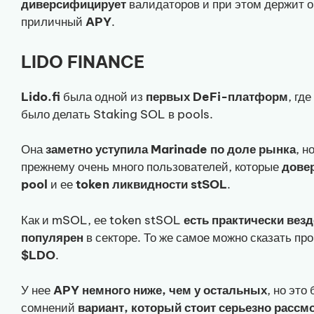
диверсифицирует
валидаторов и при этом держит 
приличный
APY
.
LIDO FINANCE
Lido.fi
была одной из
первых DeFi-платформ
, гд
было делать Staking SOL в pools.
Она
заметно уступила Marinade по доле рынка
, н
прежнему очень много пользователей, которые
дове
pool
и ее
token
ликвидности
stSOL
.
Как и mSOL, ее token stSOL
есть практически везд
популярен
в секторе. То же самое можно сказать про
$LDO
.
У нее
APY немного ниже, чем у остальных
, но это 
сомнений
вариант, который стоит серьезно рассм