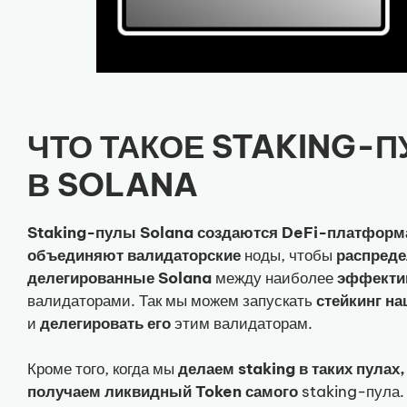
ЧТО ТАКОЕ STAKING-
В SOLANA
Staking-пулы Solana
создаются
DeFi-платформ
объединяют
валидаторские
ноды, чтобы
распреде
делегированные Solana
между наиболее
эффект
валидаторами. Так мы можем запускать
стейкинг н
и
делегировать его
этим валидаторам.
Кроме того, когда мы
делаем staking в таких пулах
получаем ликвидный Token самого
staking-пула.