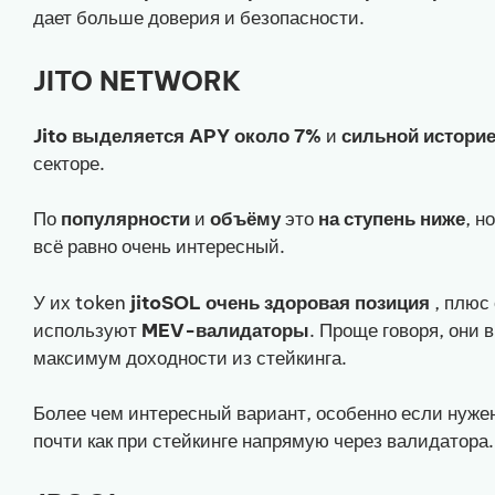
дает больше доверия и безопасности.
JITO NETWORK
Jito выделяется APY около 7%
и
сильной истори
секторе.
По
популярности
и
объёму
это
на
ступень
ниже
, н
всё равно очень интересный.
У их token
jitoSOL очень здоровая позиция
, плюс
используют
MEV-валидаторы
. Проще говоря, они
максимум доходности из стейкинга.
Более чем интересный вариант, особенно если нуже
почти как при стейкинге напрямую через валидатора.