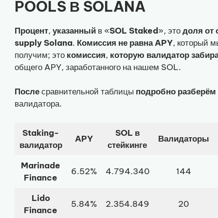
POOLS В SOLANA
Процент
,
указанный
в «
SOL Staked
», это
доля от
supply Solana
.
Комиссия
не равна APY
, который м
получим; это
комиссия
,
которую валидатор забир
общего APY, заработанного на нашем SOL.
После
сравнительной таблицы
подробно разберём
валидатора.
Staking-
SOL в
APY
Валидаторы
валидатор
стейкинге
Marinade
6.52%
4.794.340
144
Finance
Lido
5.84%
2.354.849
20
Finance