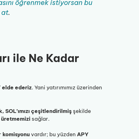
sını öğrenmek istiyorsan bu
 at
.
ı ile Ne Kadar
 elde ederiz
. Yani yatırımımız üzerinden
, SOL’ımızı
çeşitlendirilmiş
şekilde
üretmemizi
sağlar.
r
komisyonu
vardır; bu yüzden
APY