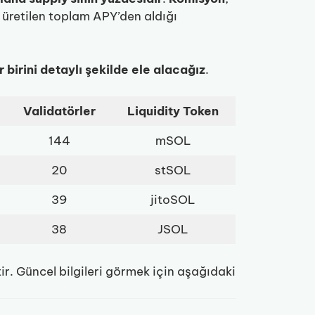
e üretilen toplam APY’den aldığı
r birini detaylı şekilde ele alacağız
.
Validatörler
Liquidity Token
144
mSOL
20
stSOL
39
jitoSOL
38
JSOL
tir. Güncel bilgileri görmek için aşağıdaki