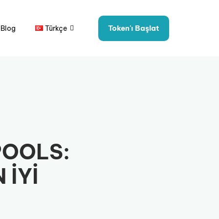
Token'ı Başlat
Blog
Türkçe
POOLS:
 İYİ