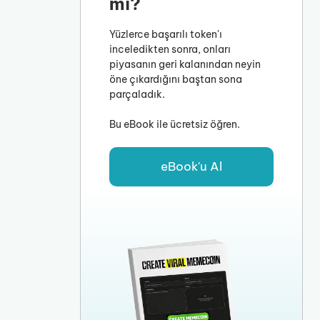
mi?
Yüzlerce başarılı token'ı
inceledikten sonra, onları
piyasanın geri kalanından neyin
öne çıkardığını baştan sona
parçaladık.
Bu eBook ile ücretsiz öğren.
eBook'u Al