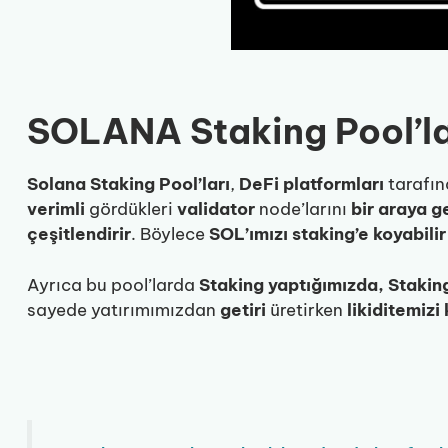
SOLANA Staking Pool’la
Solana Staking Pool’ları
,
DeFi platformları
tarafı
verimli
gördükleri
validator
node’larını
bir araya g
çeşitlendirir
. Böylece
SOL’ımızı staking’e koyabilir
Ayrıca bu pool’larda
Staking yaptığımızda, Staking 
sayede yatırımımızdan
getiri
üretirken
likiditemizi 