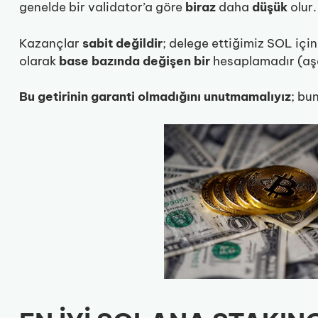
genelde bir validator’a göre
biraz
daha
düşük
olur.
Kazançlar
sabit değildir
; delege ettiğimiz SOL içi
olarak
base bazında değişen
bir
hesaplamadır (aşa
Bu getirinin garanti olmadığını unutmamalıyız
; bu