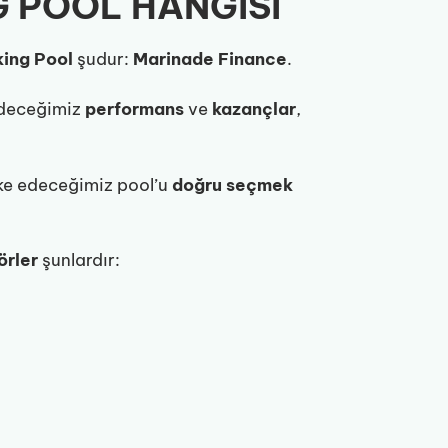
G POOL HANGİSİ
king Pool
şudur:
Marinade
Finance
.
edeceğimiz
performans
ve
kazançlar
,
ke edeceğimiz pool’u
doğru
seçmek
örler
şunlardır: