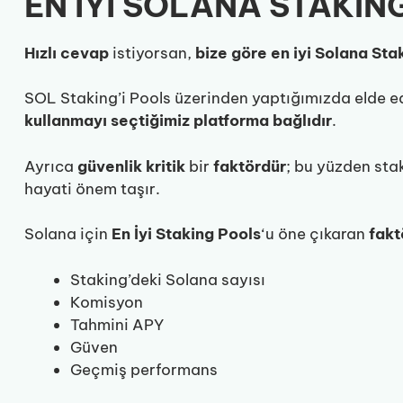
EN İYİ SOLANA STAKIN
Hızlı
cevap
istiyorsan,
bize göre en iyi Solana Sta
SOL Staking’i Pools üzerinden yaptığımızda elde 
kullanmayı seçtiğimiz platforma bağlıdır
.
Ayrıca
güvenlik
kritik
bir
faktördür
; bu yüzden sta
hayati önem taşır.
Solana için
En İyi Staking Pools
‘u öne çıkaran
fakt
Staking’deki Solana sayısı
Komisyon
Tahmini APY
Güven
Geçmiş performans