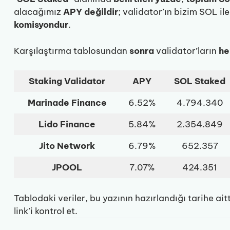
alacağımız
APY değildir
; validator’ın bizim SOL il
komisyondur
.
Karşılaştırma tablosundan
sonra
validator’ların
he
Staking Validator
APY
SOL Staked
Marinade Finance
6.52%
4.794.340
Lido Finance
5.84%
2.354.849
Jito Network
6.79%
652.357
JPOOL
7.07%
424.351
Tablodaki veriler, bu yazının hazırlandığı tarihe ait
link’i kontrol et.