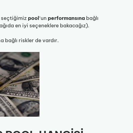
n seçtiğimiz
pool
‘un
performansına
bağlı
ğıda en iyi seçeneklere bakacağız).
na bağlı riskler de vardır.