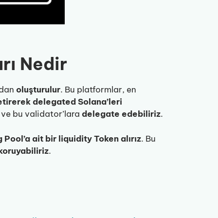
rı Nedir
ndan
oluşturulur
. Bu platformlar, en
etirerek
delegated Solana’leri
ve bu validator’lara
delegate edebiliriz
.
Pool’a ait bir liquidity Token alırız
. Bu
koruyabiliriz
.