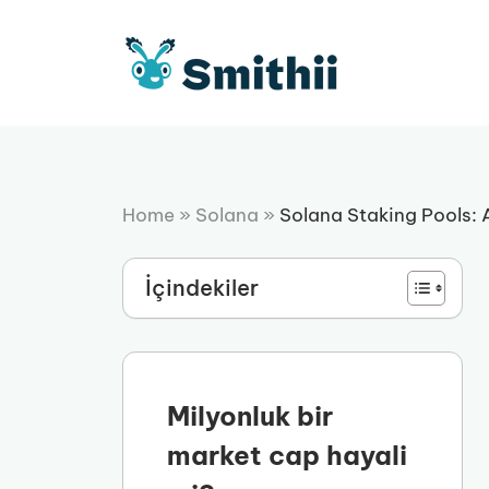
İçeriğe
atla
Home
»
Solana
»
Solana Staking Pools: A
İçindekiler
Milyonluk bir
market cap hayali