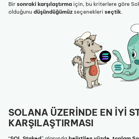
Bir
sonraki
karşılaştırma
için, bu kriterlere göre S
olduğunu
düşündüğümüz
seçenekleri
seçtik
.
SOLANA ÜZERİNDE EN İYİ S
KARŞILAŞTIRMASI
“
SOL Staked
” alanında
belirtilen yüzde
,
toplam Sol