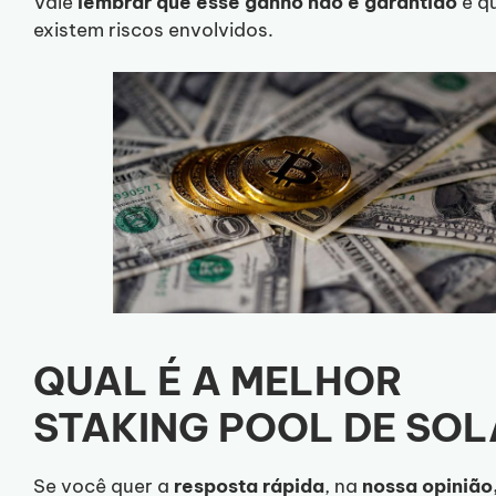
Vale
lembrar que esse ganho não é garantido
e q
existem riscos envolvidos.
QUAL É A MELHOR
STAKING POOL DE SO
Se você quer a
resposta
rápida
, na
nossa opinião