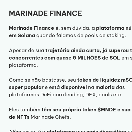
MARINADE FINANCE
Marinade
Finance
é, sem dúvida, a
plataforma nú
em Solana
quando falamos de pools de staking.
Apesar de sua
trajetória ainda curta, já superou 
concorrentes com quase 5 MILHÕES de SOL
em s
plataforma.
Como se não bastasse, seu
token de liquidez mS
super popular
e está
disponível
na
maioria
das
plataformas DeFi para lending, DEX, pools etc.
Eles também
têm seu próprio token $MNDE e sua
de NFTs
Marinade Chefs.
Além disso, é a
plataforma
que
mais diversifica
e