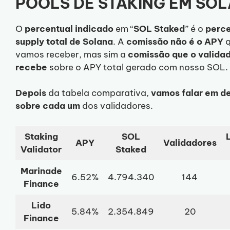
POOLS DE STAKING EM SO
O
percentual
indicado
em “
SOL Staked
” é o
perce
supply total de Solana
. A
comissão
não é o APY
q
vamos receber, mas sim a
comissão
que o valida
recebe
sobre o APY total gerado com nosso SOL.
Depois
da tabela comparativa,
vamos falar em d
sobre cada um
dos validadores.
Staking
SOL
L
APY
Validadores
Validator
Staked
Marinade
6.52%
4.794.340
144
Finance
Lido
5.84%
2.354.849
20
Finance