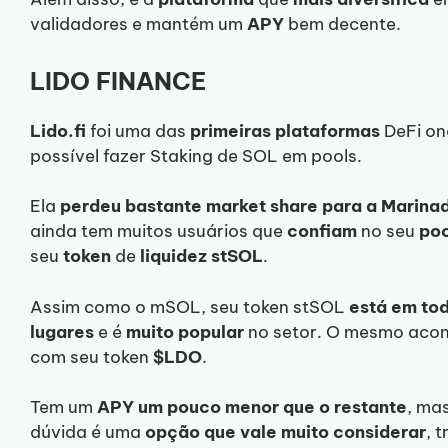
validadores e mantém um
APY
bem decente.
LIDO FINANCE
Lido.fi
foi uma das
primeiras plataformas
DeFi on
possível fazer Staking de SOL em pools.
Ela
perdeu bastante market share para a Marina
ainda tem muitos usuários que
confiam
no seu
poo
seu
token
de
liquidez
stSOL
.
Assim como o mSOL, seu token stSOL
está em to
lugares
e é
muito popular
no setor. O mesmo aco
com seu token
$LDO
.
Tem um
APY um pouco menor que o restante
, ma
dúvida é uma
opção que vale muito considerar
, 