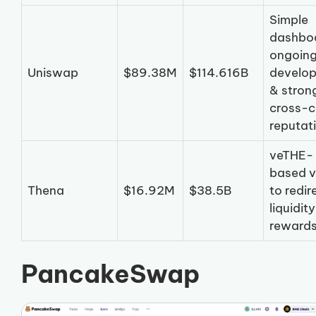
Simple
dashbo
ongoin
Uniswap
$89.38M
$114.616B
develo
& stron
cross-c
reputat
veTHE-
based v
Thena
$16.92M
$38.5B
to redir
liquidity
reward
PancakeSwap