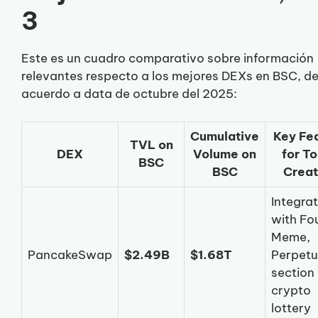
3
Este es un cuadro comparativo sobre información
relevantes respecto a los mejores DEXs en BSC, d
acuerdo a data de octubre del 2025:
Cumulative
Key Fe
TVL on
DEX
Volume on
for T
BSC
BSC
Creat
Integra
with Fo
Meme,
PancakeSwap
$2.49B
$1.68T
Perpetu
section
crypto
lottery