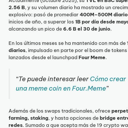
Actualmente (octubre 2025), su
TVL en BSC super
2.56 B
, y su volumen diario ha mostrado un creci
explosivo: pasó de promediar
400M–500M diario
inicios de año, a superar los
1B por día desde may
alcanzando un pico de
6.6 B el 30 de junio
.
En los últimos meses se ha mantenido con más de
diarios
, impulsado en parte por el boom de tokens
lanzados desde el launchpad
Four Meme
.
“Te puede interesar leer
Cómo crear
una meme coin en Four.Meme
”
Además de los swaps tradicionales, ofrece
perpet
farming, staking
, y hasta opciones de
bridge entr
redes
. Sumado a que acepta más de 19 crypto wal