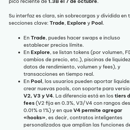
pico reciente de
1.3B el 7 de octubre
.
Su interfaz es clara, sin sobrecargas y dividida en 
secciones clave:
Trade
,
Explore
y
Pool
.
En
Trade
, puedes hacer swaps e incluso
establecer precios límite.
En
Explore
, se listan tokens (por volumen, F
cambios de precio, etc.), piscinas de liquide
datos de rendimiento, volumen y fees), y
transacciones en tiempo real.
En
Pool
, los usuarios pueden aportar liquide
crear nuevas pools, con soporte para versi
V2, V3 y V4
. La diferencia está en los
tiers 
fees
(V2 fija en 0.3%, V3/V4 con rangos de
0.01% a 1%) y en que
V4 permite agregar
«hooks»
, es decir, contratos inteligentes
personalizados que amplían las funciones de